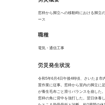
窓枠から脚立への移動時における脚立
ース
職種
電気・通信工事
労災発生状況
令和5年6月4日午後4時頃、さいたま
置作業に従事。窓枠から室内の脚立に
が養生毛布ごと滑りバランスを崩した
窓枠の角に背中を強打した。翌日休養
たところ肋骨骨折と診断。約2週間の休