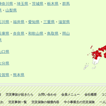
神奈川県
・
埼玉県
・
茨城県
・
栃木県
・
群馬
県
・
山梨県
石川県
・
福井県
・
愛知県
・
三重県
・
滋賀県
兵庫県
・
奈良県
・
和歌山県
・
鳥取県
・
岡山
県
山口県
大分県
佐賀県
・
熊本県
続
労災事故が起きたら
お問い合わせ
会員メニュー
会社概要
コ
流れ
労災事例一覧
労災保険の補償内容
中小事業主の労災保険
一人