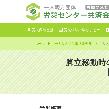
労災保険とは
労災保険の取りまとめ
ホーム
一人親方労災事故事例集
脚立
脚立移動時
労災概要