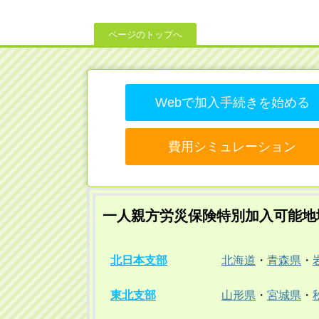
ページのトップへ
Webで加入手続きを始める
費用シミュレーション
一人親方労災保険特別加入可能地
北日本支部
北海道
・
青森県
・
東北支部
山形県
・
宮城県
・