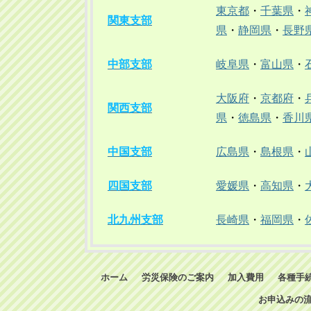
東京都
・
千葉県
・
関東支部
県
・
静岡県
・
長野
中部支部
岐阜県
・
富山県
・
大阪府
・
京都府
・
関西支部
県
・
徳島県
・
香川
中国支部
広島県
・
島根県
・
四国支部
愛媛県
・
高知県
・
北九州支部
長崎県
・
福岡県
・
ホーム
労災保険のご案内
加入費用
各種手
お申込みの