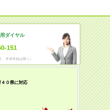
用ダイヤル
50-151
日祝日、 年末年始は除く）
府４０県に対応