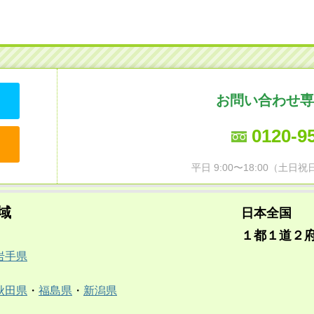
お問い合わせ専
0120-9
平日 9:00〜18:00（土
域
日本全国
１都１道２
岩手県
秋田県
・
福島県
・
新潟県