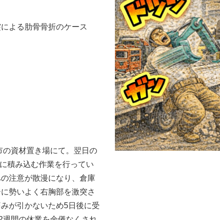
突による肋骨骨折のケース
島市の資材置き場にて。翌日の
プに積み込む作業を行ってい
への注意が散漫になり、倉庫
ーに勢いよく右胸部を激突さ
みが引かないため5日後に受
約2週間の休業を余儀なくされ