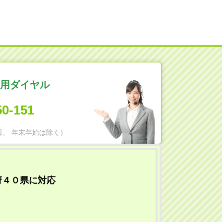
用ダイヤル
50-151
日祝日、 年末年始は除く）
府４０県に対応