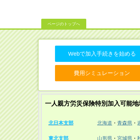
ページのトップへ
Webで加入手続きを始める
費用シミュレーション
一人親方労災保険特別加入可能地
北日本支部
北海道
・
青森県
・
東北支部
山形県
・
宮城県
・