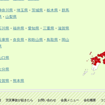
神奈川県
・
埼玉県
・
茨城県
・
栃木県
・
群馬
県
・
山梨県
石川県
・
福井県
・
愛知県
・
三重県
・
滋賀県
兵庫県
・
奈良県
・
和歌山県
・
鳥取県
・
岡山
県
山口県
大分県
佐賀県
・
熊本県
続
労災事故が起きたら
お問い合わせ
会員メニュー
会社概要
コ