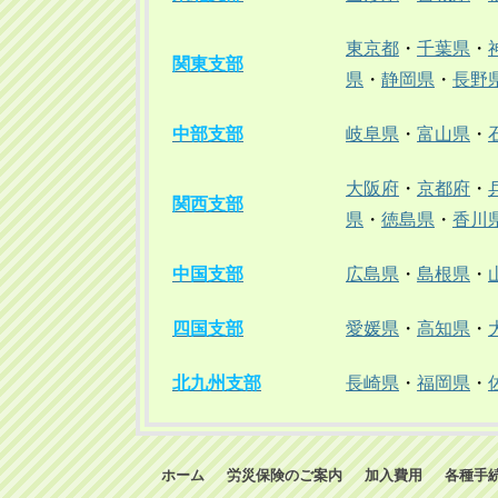
東京都
・
千葉県
・
関東支部
県
・
静岡県
・
長野
中部支部
岐阜県
・
富山県
・
大阪府
・
京都府
・
関西支部
県
・
徳島県
・
香川
中国支部
広島県
・
島根県
・
四国支部
愛媛県
・
高知県
・
北九州支部
長崎県
・
福岡県
・
ホーム
労災保険のご案内
加入費用
各種手