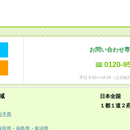
お問い合わせ専
0120-9
平日 9:00〜18:00（土
域
日本全国
１都１道２
岩手県
秋田県
・
福島県
・
新潟県