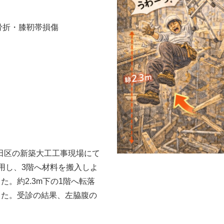
骨折・膝靭帯損傷
大田区の新築大工工事現場にて
用し、3階へ材料を搬入しよ
。約2.3m下の1階へ転落
した。受診の結果、左脇腹の
。