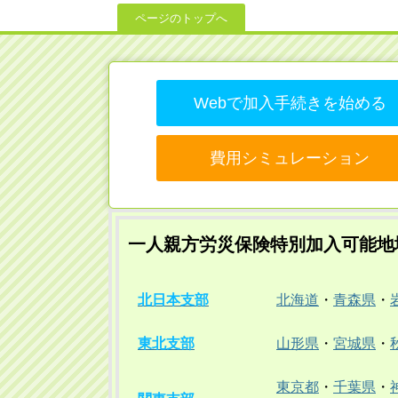
ページのトップへ
Webで加入手続きを始める
費用シミュレーション
一人親方労災保険特別加入可能地
北日本支部
北海道
・
青森県
・
東北支部
山形県
・
宮城県
・
東京都
・
千葉県
・