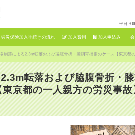
平日 9
労災保険加入手続きの流れ
加入費用
加入申込み
会
場崩落による2.3m転落および脇腹骨折・膝靭帯損傷のケース【東京都
2.3m転落および脇腹骨折・
【東京都の一人親方の労災事故