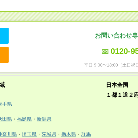
お問い合わせ専
0120-9
平日 9:00〜18:00（土
域
日本全国
１都１道２
岩手県
秋田県
・
福島県
・
新潟県
神奈川県
・
埼玉県
・
茨城県
・
栃木県
・
群馬