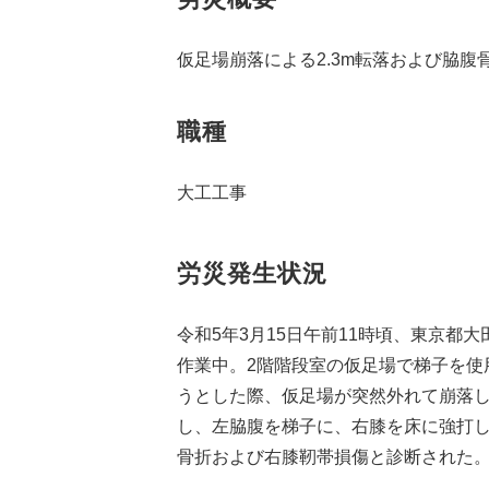
仮足場崩落による2.3m転落および脇腹
職種
大工工事
労災発生状況
令和5年3月15日午前11時頃、東京都
作業中。2階階段室の仮足場で梯子を使
うとした際、仮足場が突然外れて崩落した
し、左脇腹を梯子に、右膝を床に強打
骨折および右膝靭帯損傷と診断された