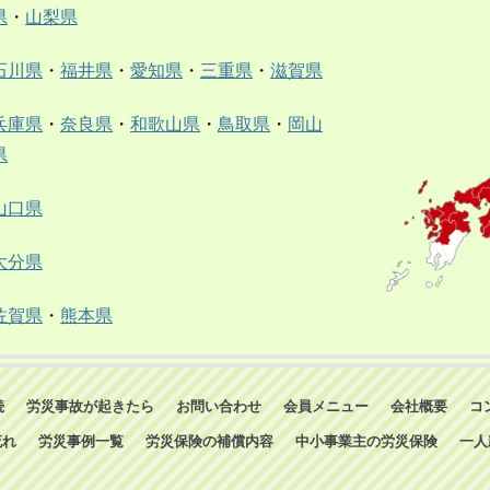
県
・
山梨県
石川県
・
福井県
・
愛知県
・
三重県
・
滋賀県
兵庫県
・
奈良県
・
和歌山県
・
鳥取県
・
岡山
県
山口県
大分県
佐賀県
・
熊本県
続
労災事故が起きたら
お問い合わせ
会員メニュー
会社概要
コ
流れ
労災事例一覧
労災保険の補償内容
中小事業主の労災保険
一人