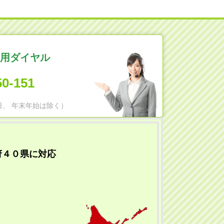
用ダイヤル
50-151
日祝日、 年末年始は除く）
府４０県に対応