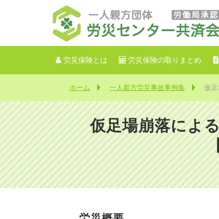
労災保険とは
労災保険の取りまとめ
ホーム
一人親方労災事故事例集
仮足
仮足場崩落による
労災概要