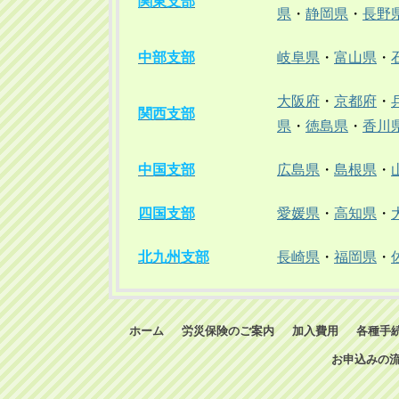
関東支部
県
・
静岡県
・
長野
中部支部
岐阜県
・
富山県
・
大阪府
・
京都府
・
関西支部
県
・
徳島県
・
香川
中国支部
広島県
・
島根県
・
四国支部
愛媛県
・
高知県
・
北九州支部
長崎県
・
福岡県
・
ホーム
労災保険のご案内
加入費用
各種手
お申込みの