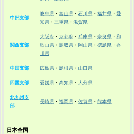
岐阜県
・
富山県
・
石川県
・
福井県
・
愛
中部支部
知県
・
三重県
・
滋賀県
大阪府
・
京都府
・
兵庫県
・
奈良県
・
和
関西支部
歌山県
・
鳥取県
・
岡山県
・
徳島県
・
香
川県
中国支部
広島県
・
島根県
・
山口県
四国支部
愛媛県
・
高知県
・
大分県
北九州支
長崎県
・
福岡県
・
佐賀県
・
熊本県
部
日本全国