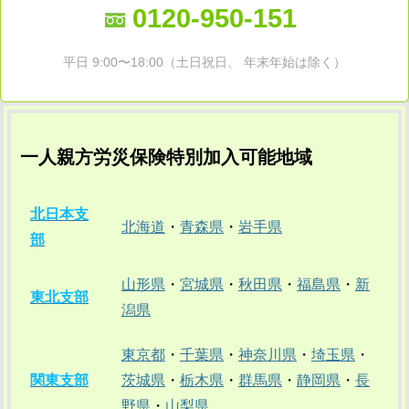
0120-950-151
平日 9:00〜18:00（土日祝日、 年末年始は除く）
一人親方労災保険特別加入可能地域
北日本支
北海道
・
青森県
・
岩手県
部
山形県
・
宮城県
・
秋田県
・
福島県
・
新
東北支部
潟県
東京都
・
千葉県
・
神奈川県
・
埼玉県
・
関東支部
茨城県
・
栃木県
・
群馬県
・
静岡県
・
長
野県
・
山梨県