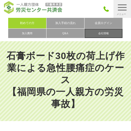
労災保険とは
初めての方
加入手続の流れ
会員ログイン
加入費用
Q&A
会社情報
労災保険の取りまとめ
労災保険加入手続きの流れ
石膏ボード30枚の荷上げ作
加入費用
業による急性腰痛症のケー
加入申込み
ス
会社概要
【福岡県の一人親方の労災
お問い合わせ
会員メニュー
事故】