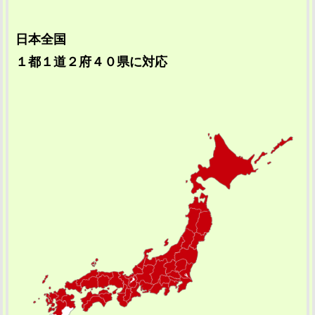
日本全国
１都１道２府４０県に対応