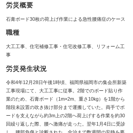
労災概要
石膏ボード30枚の荷上げ作業による急性腰痛症のケース
職種
大工工事、住宅補修工事・住宅改修工事、リフォーム工
事
労災発生状況
令和4年12月28日午後1時頃、福岡県福岡市の集会所新築
工事現場にて、大工工事に従事。2階でのボード貼り作
業のため、石膏ボード（1m×2m、重さ10kg）を1階から
階段未設置の吹き抜け部分まで運搬していた。両手でボ
ードを支えながら約3m上の2階へ荷上げする作業を約30
回繰り返した際、腰へ激痛が走った。翌年1月4日に受診
し、腰部負傷と診断された。全治まで数週間の安静を要