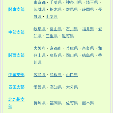
東京都
・
千葉県
・
神奈川県
・
埼玉県
・
関東支部
茨城県
・
栃木県
・
群馬県
・
静岡県
・
長
野県
・
山梨県
岐阜県
・
富山県
・
石川県
・
福井県
・
愛
中部支部
知県
・
三重県
・
滋賀県
大阪府
・
京都府
・
兵庫県
・
奈良県
・
和
関西支部
歌山県
・
鳥取県
・
岡山県
・
徳島県
・
香
川県
中国支部
広島県
・
島根県
・
山口県
四国支部
愛媛県
・
高知県
・
大分県
北九州支
長崎県
・
福岡県
・
佐賀県
・
熊本県
部