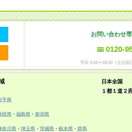
お問い合わせ専
0120-9
平日 9:00〜18:00（土
域
日本全国
１都１道２
岩手県
秋田県
・
福島県
・
新潟県
神奈川県
・
埼玉県
・
茨城県
・
栃木県
・
群馬