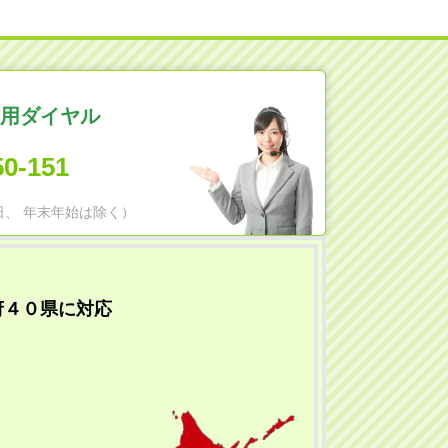
用ダイヤル
50-151
日祝日、 年末年始は除く）
府４０県に対応