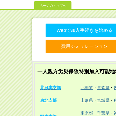
ページのトップへ
Webで加入手続きを始める
費用シミュレーション
一人親方労災保険特別加入可能地
北日本支部
北海道
・
青森県
・
東北支部
山形県
・
宮城県
・
東京都
・
千葉県
・