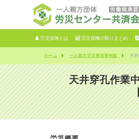
労災保険とは
労災保険の取りまとめ
ホーム
一人親方労災事故事例集
天井
天井穿孔作業
労災概要