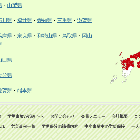
県
・
山梨県
石川県
・
福井県
・
愛知県
・
三重県
・
滋賀県
兵庫県
・
奈良県
・
和歌山県
・
鳥取県
・
岡山
県
山口県
大分県
佐賀県
・
熊本県
続
労災事故が起きたら
お問い合わせ
会員メニュー
会社概要
コ
流れ
労災事例一覧
労災保険の補償内容
中小事業主の労災保険
一人