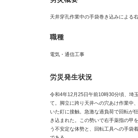
天井穿孔作業中の手袋巻き込みによる
職種
電気・通信工事
労災発生状況
令和4年12月25日午前10時30分頃、
て。脚立に跨り天井への穴あけ作業中
いた釘に接触。急激な過負荷で回転が
き込まれた。この勢いで右手薬指の甲
う不安定な体勢と、回転工具への手袋
である。