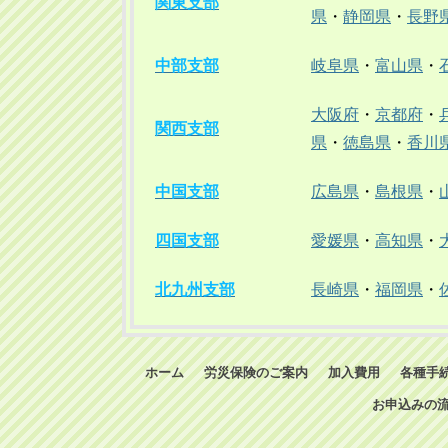
関東支部
県
・
静岡県
・
長野
中部支部
岐阜県
・
富山県
・
大阪府
・
京都府
・
関西支部
県
・
徳島県
・
香川
中国支部
広島県
・
島根県
・
四国支部
愛媛県
・
高知県
・
北九州支部
長崎県
・
福岡県
・
ホーム
労災保険のご案内
加入費用
各種手
お申込みの