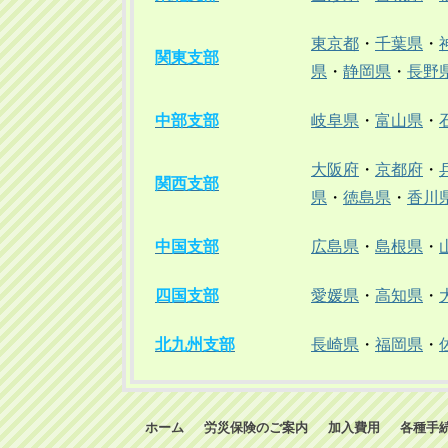
東京都
・
千葉県
・
関東支部
県
・
静岡県
・
長野
中部支部
岐阜県
・
富山県
・
大阪府
・
京都府
・
関西支部
県
・
徳島県
・
香川
中国支部
広島県
・
島根県
・
四国支部
愛媛県
・
高知県
・
北九州支部
長崎県
・
福岡県
・
ホーム
労災保険のご案内
加入費用
各種手