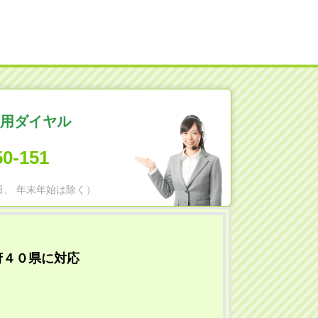
用ダイヤル
50-151
日祝日、 年末年始は除く）
府４０県に対応