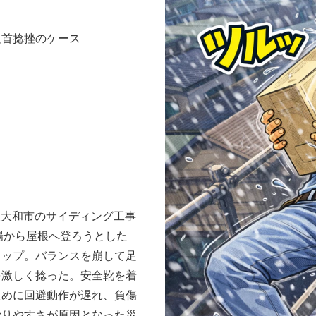
足首捻挫のケース
都東大和市のサイディング工事
足場から屋根へ登ろうとした
リップ。バランスを崩して足
を激しく捻った。安全靴を着
ために回避動作が遅れ、負傷
滑りやすさが原因となった災