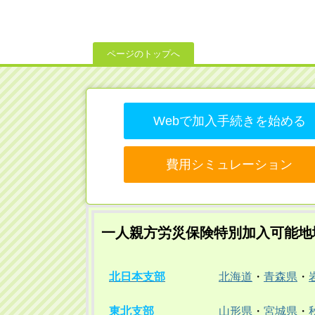
ページのトップへ
Webで加入手続きを始める
費用シミュレーション
一人親方労災保険特別加入可能地
北日本支部
北海道
・
青森県
・
東北支部
山形県
・
宮城県
・