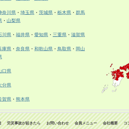
神奈川県
・
埼玉県
・
茨城県
・
栃木県
・
群馬
県
・
山梨県
石川県
・
福井県
・
愛知県
・
三重県
・
滋賀県
兵庫県
・
奈良県
・
和歌山県
・
鳥取県
・
岡山
県
山口県
大分県
佐賀県
・
熊本県
続
労災事故が起きたら
お問い合わせ
会員メニュー
会社概要
コ