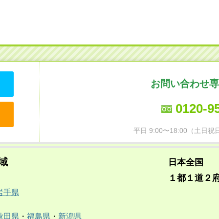
お問い合わせ専
0120-9
平日 9:00〜18:00（土
域
日本全国
１都１道２
岩手県
秋田県
・
福島県
・
新潟県