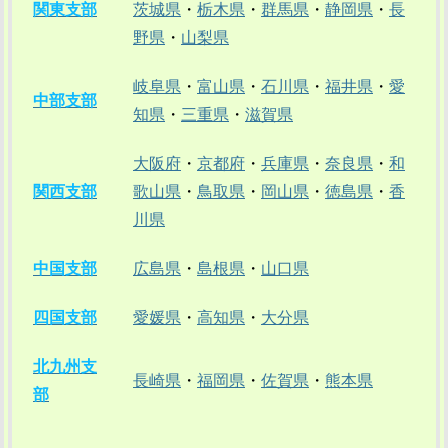
関東支部
茨城県
・
栃木県
・
群馬県
・
静岡県
・
長
野県
・
山梨県
岐阜県
・
富山県
・
石川県
・
福井県
・
愛
中部支部
知県
・
三重県
・
滋賀県
大阪府
・
京都府
・
兵庫県
・
奈良県
・
和
関西支部
歌山県
・
鳥取県
・
岡山県
・
徳島県
・
香
川県
中国支部
広島県
・
島根県
・
山口県
四国支部
愛媛県
・
高知県
・
大分県
北九州支
長崎県
・
福岡県
・
佐賀県
・
熊本県
部