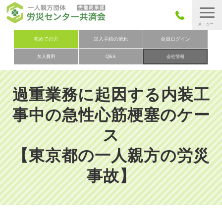
労災保険とは
初めての方
加入手続の流れ
会員ログイン
加入費用
Q&A
会社情報
労災保険の取りまとめ
労災保険加入手続きの流れ
過重業務に起因する内装工
加入費用
事中の急性心筋梗塞のケー
加入申込み
ス
会社概要
【東京都の一人親方の労災
お問い合わせ
会員メニュー
事故】