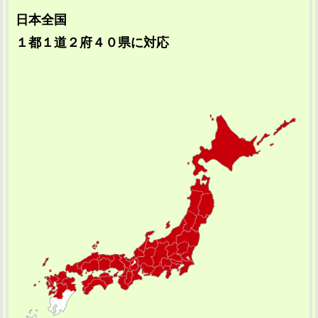
日本全国
１都１道２府４０県に対応