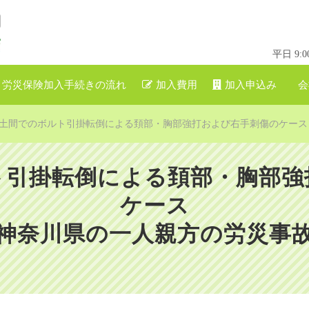
平日 9
労災保険加入手続きの流れ
加入費用
加入申込み
会
土間でのボルト引掛転倒による頚部・胸部強打および右手刺傷のケース
ト引掛転倒による頚部・胸部強
ケース
神奈川県の一人親方の労災事