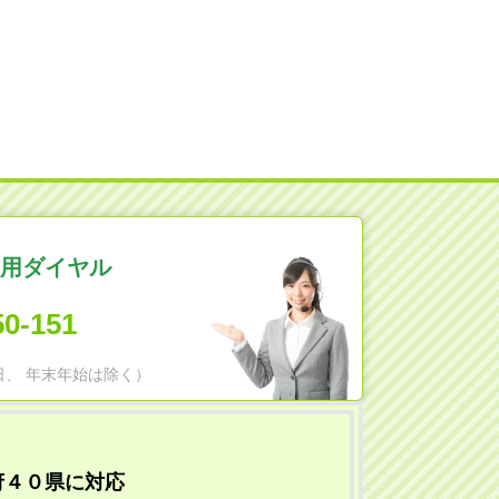
用ダイヤル
50-151
日祝日、 年末年始は除く）
府４０県に対応