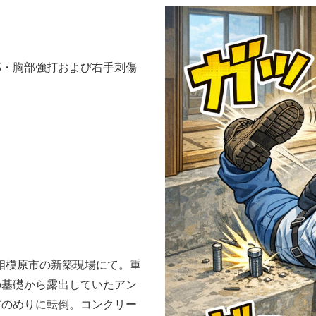
部・胸部強打および右手刺傷
県相模原市の新築現場にて。重
の基礎から露出していたアン
前のめりに転倒。コンクリー