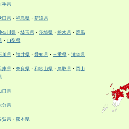
岩手県
秋田県
・
福島県
・
新潟県
神奈川県
・
埼玉県
・
茨城県
・
栃木県
・
群馬
県
・
山梨県
石川県
・
福井県
・
愛知県
・
三重県
・
滋賀県
兵庫県
・
奈良県
・
和歌山県
・
鳥取県
・
岡山
県
山口県
大分県
佐賀県
・
熊本県