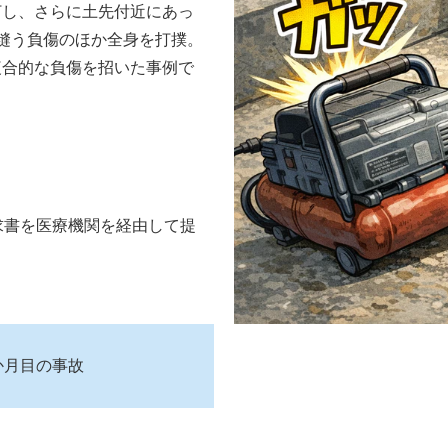
打し、さらに土先付近にあっ
縫う負傷のほか全身を打撲。
複合的な負傷を招いた事例で
求書を医療機関を経由して提
か月目の事故