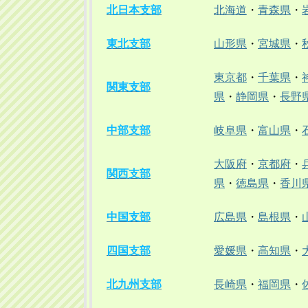
北日本支部
北海道
・
青森県
・
東北支部
山形県
・
宮城県
・
東京都
・
千葉県
・
関東支部
県
・
静岡県
・
長野
中部支部
岐阜県
・
富山県
・
大阪府
・
京都府
・
関西支部
県
・
徳島県
・
香川
中国支部
広島県
・
島根県
・
四国支部
愛媛県
・
高知県
・
北九州支部
長崎県
・
福岡県
・