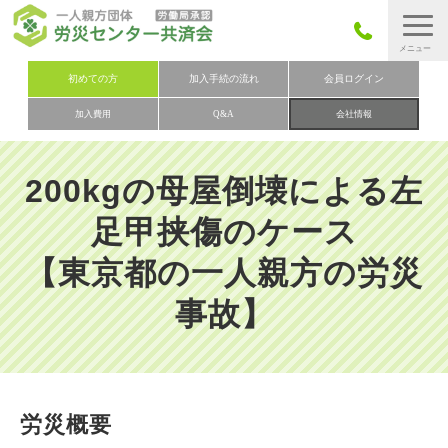
労災保険とは
初めての方
加入手続の流れ
会員ログイン
加入費用
Q&A
会社情報
労災保険の取りまとめ
労災保険加入手続きの流れ
200kgの母屋倒壊による左
加入費用
足甲挟傷のケース
加入申込み
【東京都の一人親方の労災
会社概要
事故】
お問い合わせ
会員メニュー
労災概要