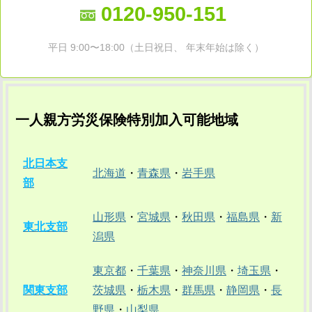
0120-950-151
平日 9:00〜18:00（土日祝日、 年末年始は除く）
一人親方労災保険特別加入可能地域
北日本支
北海道
・
青森県
・
岩手県
部
山形県
・
宮城県
・
秋田県
・
福島県
・
新
東北支部
潟県
東京都
・
千葉県
・
神奈川県
・
埼玉県
・
関東支部
茨城県
・
栃木県
・
群馬県
・
静岡県
・
長
野県
・
山梨県