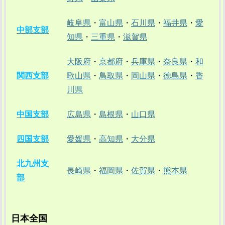
岐阜県
・
富山県
・
石川県
・
福井県
・
愛
中部支部
知県
・
三重県
・
滋賀県
大阪府
・
京都府
・
兵庫県
・
奈良県
・
和
関西支部
歌山県
・
鳥取県
・
岡山県
・
徳島県
・
香
川県
中国支部
広島県
・
島根県
・
山口県
四国支部
愛媛県
・
高知県
・
大分県
北九州支
長崎県
・
福岡県
・
佐賀県
・
熊本県
部
日本全国