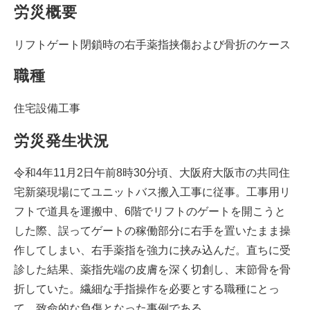
労災概要
リフトゲート閉鎖時の右手薬指挟傷および骨折のケース
職種
住宅設備工事
労災発生状況
令和4年11月2日午前8時30分頃、大阪府大阪市の共同住
宅新築現場にてユニットバス搬入工事に従事。工事用リ
フトで道具を運搬中、6階でリフトのゲートを開こうと
した際、誤ってゲートの稼働部分に右手を置いたまま操
作してしまい、右手薬指を強力に挟み込んだ。直ちに受
診した結果、薬指先端の皮膚を深く切創し、末節骨を骨
折していた。繊細な手指操作を必要とする職種にとっ
て、致命的な負傷となった事例である。