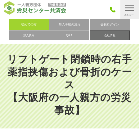
労災保険とは
初めての方
加入手続の流れ
会員ログイン
加入費用
Q&A
会社情報
労災保険の取りまとめ
労災保険加入手続きの流れ
リフトゲート閉鎖時の右手
加入費用
薬指挟傷および骨折のケー
加入申込み
ス
会社概要
【大阪府の一人親方の労災
お問い合わせ
会員メニュー
事故】