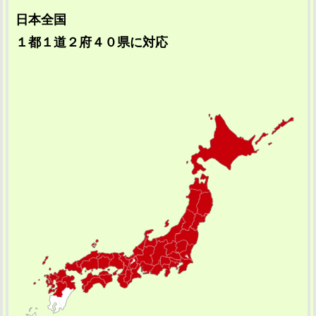
日本全国
１都１道２府４０県に対応