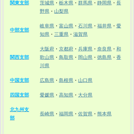
関東支部
茨城県
・
栃木県
・
群馬県
・
静岡県
・
長
野県
・
山梨県
岐阜県
・
富山県
・
石川県
・
福井県
・
愛
中部支部
知県
・
三重県
・
滋賀県
大阪府
・
京都府
・
兵庫県
・
奈良県
・
和
関西支部
歌山県
・
鳥取県
・
岡山県
・
徳島県
・
香
川県
中国支部
広島県
・
島根県
・
山口県
四国支部
愛媛県
・
高知県
・
大分県
北九州支
長崎県
・
福岡県
・
佐賀県
・
熊本県
部