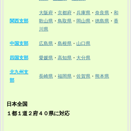
大阪府
・
京都府
・
兵庫県
・
奈良県
・
和
関西支部
歌山県
・
鳥取県
・
岡山県
・
徳島県
・
香
川県
中国支部
広島県
・
島根県
・
山口県
四国支部
愛媛県
・
高知県
・
大分県
北九州支
長崎県
・
福岡県
・
佐賀県
・
熊本県
部
日本全国
１都１道２府４０県に対応