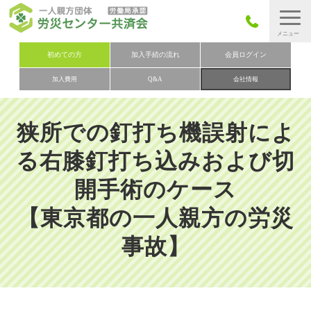
労災保険とは
初めての方
加入手続の流れ
会員ログイン
加入費用
Q&A
会社情報
労災保険の取りまとめ
労災保険加入手続きの流れ
狭所での釘打ち機誤射によ
加入費用
る右膝釘打ち込みおよび切
加入申込み
開手術のケース
会社概要
【東京都の一人親方の労災
お問い合わせ
会員メニュー
事故】