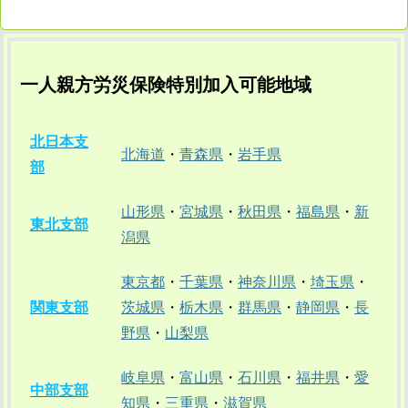
一人親方労災保険特別加入可能地域
北日本支
北海道
・
青森県
・
岩手県
部
山形県
・
宮城県
・
秋田県
・
福島県
・
新
東北支部
潟県
東京都
・
千葉県
・
神奈川県
・
埼玉県
・
関東支部
茨城県
・
栃木県
・
群馬県
・
静岡県
・
長
野県
・
山梨県
岐阜県
・
富山県
・
石川県
・
福井県
・
愛
中部支部
知県
・
三重県
・
滋賀県