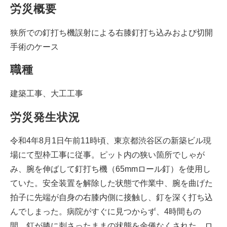
労災概要
狭所での釘打ち機誤射による右膝釘打ち込みおよび切開
手術のケース
職種
建築工事、大工工事
労災発生状況
令和4年8月1日午前11時頃、東京都渋谷区の新築ビル現
場にて型枠工事に従事。ピット内の狭い箇所でしゃが
み、腕を伸ばして釘打ち機（65mmロール釘）を使用し
ていた。安全装置を解除した状態で作業中、腕を曲げた
拍子に先端が自身の右膝内側に接触し、釘を深く打ち込
んでしまった。病院がすぐに見つからず、4時間もの
間、釘が膝に刺さったままの状態を余儀なくされた。ロ