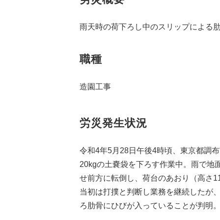
雨天時の荷下ろし中のスリップによる
職種
造園工事
労災発生状況
令和4年5月28日午後4時頃、東京都調
20kgの土嚢袋を下ろす作業中。雨で
せ前方に転倒し、荷台のあおり（高さ11
当初は打撲と判断し業務を継続したが
ろ肋骨にひびが入っていることが判明。