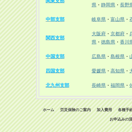
関東支部
県
・
静岡県
・
長野
中部支部
岐阜県
・
富山県
・
大阪府
・
京都府
・
関西支部
県
・
徳島県
・
香川
中国支部
広島県
・
島根県
・
四国支部
愛媛県
・
高知県
・
北九州支部
長崎県
・
福岡県
・
ホーム
労災保険のご案内
加入費用
各種手
お申込みの