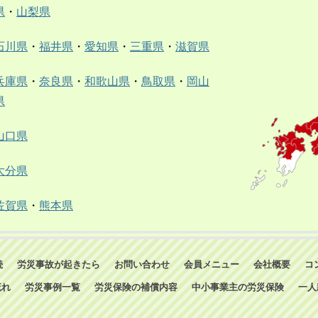
県
・
山梨県
石川県
・
福井県
・
愛知県
・
三重県
・
滋賀県
兵庫県
・
奈良県
・
和歌山県
・
鳥取県
・
岡山
県
山口県
大分県
佐賀県
・
熊本県
続
労災事故が起きたら
お問い合わせ
会員メニュー
会社概要
コ
流れ
労災事例一覧
労災保険の補償内容
中小事業主の労災保険
一人