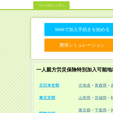
ページのトップへ
Webで加入手続きを始める
費用シミュレーション
一人親方労災保険特別加入可能地
北日本支部
北海道
・
青森県
・
東北支部
山形県
・
宮城県
・
東京都
・
千葉県
・