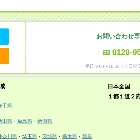
お問い合わせ専
0120-9
平日 9:00〜18:00（土
域
日本全国
１都１道２
岩手県
秋田県
・
福島県
・
新潟県
神奈川県
・
埼玉県
・
茨城県
・
栃木県
・
群馬