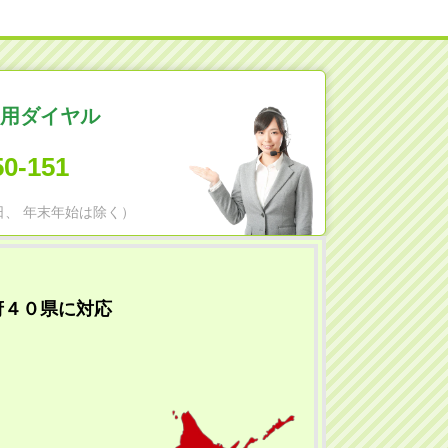
用ダイヤル
50-151
日祝日、 年末年始は除く）
府４０県に対応