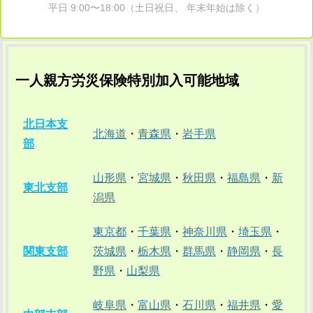
平日 9:00〜18:00（土日祝日、 年末年始は除く）
一人親方労災保険特別加入可能地域
北日本支
北海道
・
青森県
・
岩手県
部
山形県
・
宮城県
・
秋田県
・
福島県
・
新
東北支部
潟県
東京都
・
千葉県
・
神奈川県
・
埼玉県
・
関東支部
茨城県
・
栃木県
・
群馬県
・
静岡県
・
長
野県
・
山梨県
岐阜県
・
富山県
・
石川県
・
福井県
・
愛