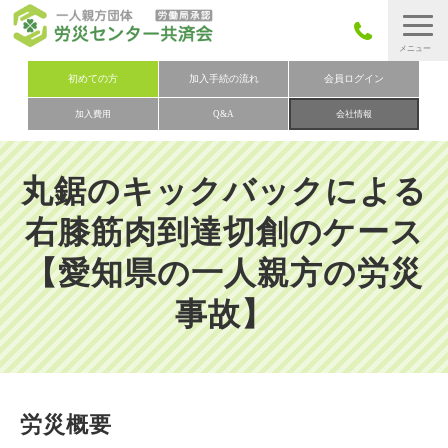
労災保険とは
初めての方
加入手続の流れ
会員ログイン
加入費用
Q&A
会社情報
労災保険の取りまとめ
労災保険加入手続きの流れ
丸鋸のキックバックによる
加入費用
右膝筋肉到達切創のケース
加入申込み
【愛知県の一人親方の労災
会社概要
事故】
お問い合わせ
会員メニュー
労災概要