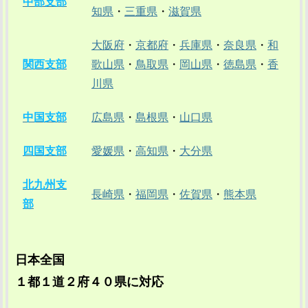
中部支部
知県
・
三重県
・
滋賀県
大阪府
・
京都府
・
兵庫県
・
奈良県
・
和
関西支部
歌山県
・
鳥取県
・
岡山県
・
徳島県
・
香
川県
中国支部
広島県
・
島根県
・
山口県
四国支部
愛媛県
・
高知県
・
大分県
北九州支
長崎県
・
福岡県
・
佐賀県
・
熊本県
部
日本全国
１都１道２府４０県に対応