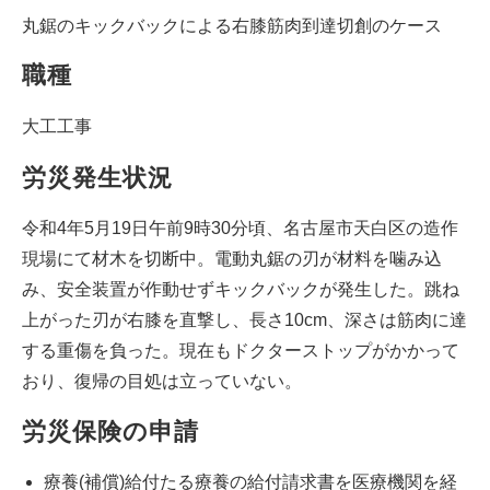
丸鋸のキックバックによる右膝筋肉到達切創のケース
職種
大工工事
労災発生状況
令和4年5月19日午前9時30分頃、名古屋市天白区の造作
現場にて材木を切断中。電動丸鋸の刃が材料を噛み込
み、安全装置が作動せずキックバックが発生した。跳ね
上がった刃が右膝を直撃し、長さ10cm、深さは筋肉に達
する重傷を負った。現在もドクターストップがかかって
おり、復帰の目処は立っていない。
労災保険の申請
療養(補償)給付たる療養の給付請求書を医療機関を経