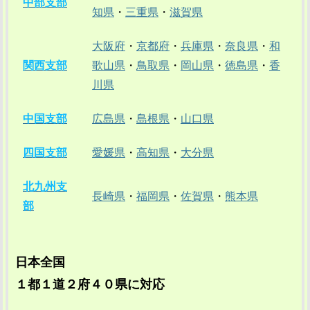
中部支部
知県
・
三重県
・
滋賀県
大阪府
・
京都府
・
兵庫県
・
奈良県
・
和
関西支部
歌山県
・
鳥取県
・
岡山県
・
徳島県
・
香
川県
中国支部
広島県
・
島根県
・
山口県
四国支部
愛媛県
・
高知県
・
大分県
北九州支
長崎県
・
福岡県
・
佐賀県
・
熊本県
部
日本全国
１都１道２府４０県に対応