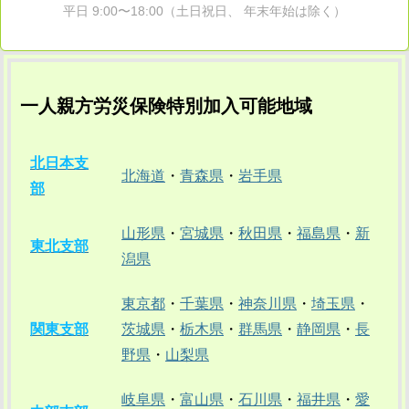
平日 9:00〜18:00（土日祝日、 年末年始は除く）
一人親方労災保険特別加入可能地域
北日本支
北海道
・
青森県
・
岩手県
部
山形県
・
宮城県
・
秋田県
・
福島県
・
新
東北支部
潟県
東京都
・
千葉県
・
神奈川県
・
埼玉県
・
関東支部
茨城県
・
栃木県
・
群馬県
・
静岡県
・
長
野県
・
山梨県
岐阜県
・
富山県
・
石川県
・
福井県
・
愛