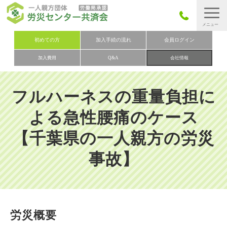
労災保険とは
初めての方
加入手続の流れ
会員ログイン
加入費用
Q&A
会社情報
労災保険の取りまとめ
労災保険加入手続きの流れ
フルハーネスの重量負担に
加入費用
よる急性腰痛のケース
加入申込み
【千葉県の一人親方の労災
会社概要
事故】
お問い合わせ
会員メニュー
労災概要