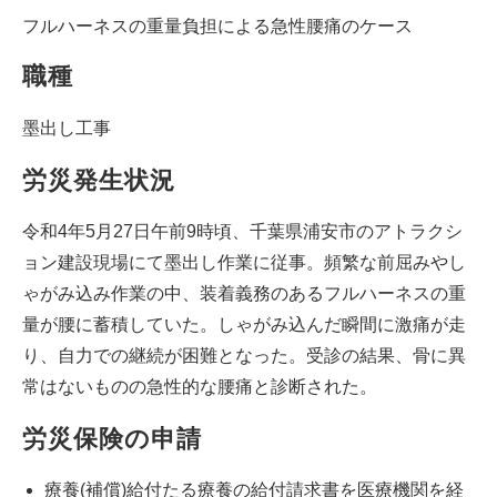
フルハーネスの重量負担による急性腰痛のケース
職種
墨出し工事
労災発生状況
令和4年5月27日午前9時頃、千葉県浦安市のアトラクシ
ョン建設現場にて墨出し作業に従事。頻繁な前屈みやし
ゃがみ込み作業の中、装着義務のあるフルハーネスの重
量が腰に蓄積していた。しゃがみ込んだ瞬間に激痛が走
り、自力での継続が困難となった。受診の結果、骨に異
常はないものの急性的な腰痛と診断された。
労災保険の申請
療養(補償)給付たる療養の給付請求書を医療機関を経