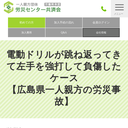
労災保険とは
初めての方
加入手続の流れ
会員ログイン
加入費用
Q&A
会社情報
労災保険の取りまとめ
労災保険加入手続きの流れ
電動ドリルが跳ね返ってき
加入費用
て左手を強打して負傷した
加入申込み
ケース
会社概要
【広島県一人親方の労災事
お問い合わせ
会員メニュー
故】