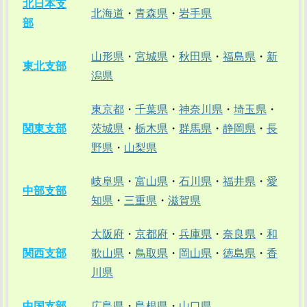
北日本支
北海道
・
青森県
・
岩手県
部
山形県
・
宮城県
・
秋田県
・
福島県
・
新
東北支部
潟県
東京都
・
千葉県
・
神奈川県
・
埼玉県
・
関東支部
茨城県
・
栃木県
・
群馬県
・
静岡県
・
長
野県
・
山梨県
岐阜県
・
富山県
・
石川県
・
福井県
・
愛
中部支部
知県
・
三重県
・
滋賀県
大阪府
・
京都府
・
兵庫県
・
奈良県
・
和
関西支部
歌山県
・
鳥取県
・
岡山県
・
徳島県
・
香
川県
中国支部
広島県
・
島根県
・
山口県