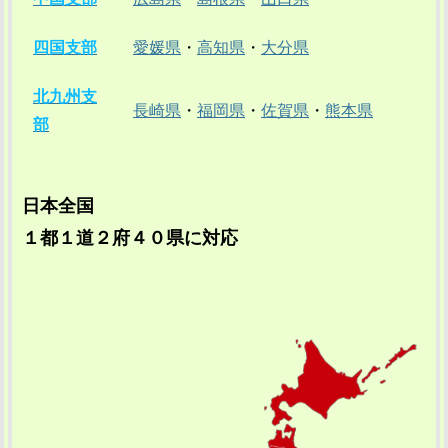
四国支部
愛媛県
・
高知県
・
大分県
北九州支
長崎県
・
福岡県
・
佐賀県
・
熊本県
部
日本全国
１都１道２府４０県に対応