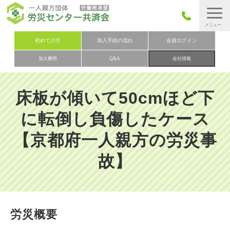
労災保険とは
初めての方
加入手続の流れ
会員ログイン
加入費用
Q&A
会社情報
労災保険の取りまとめ
労災保険加入手続きの流れ
床板が傾いて50cmほど下
加入費用
に転倒し負傷したケース
加入申込み
【京都府一人親方の労災事
会社概要
故】
お問い合わせ
会員メニュー
労災概要