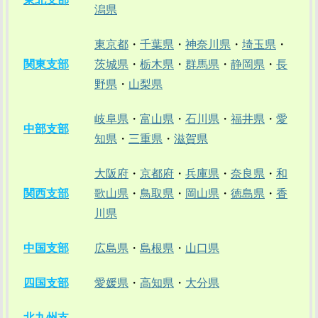
潟県
東京都
・
千葉県
・
神奈川県
・
埼玉県
・
関東支部
茨城県
・
栃木県
・
群馬県
・
静岡県
・
長
野県
・
山梨県
岐阜県
・
富山県
・
石川県
・
福井県
・
愛
中部支部
知県
・
三重県
・
滋賀県
大阪府
・
京都府
・
兵庫県
・
奈良県
・
和
関西支部
歌山県
・
鳥取県
・
岡山県
・
徳島県
・
香
川県
中国支部
広島県
・
島根県
・
山口県
四国支部
愛媛県
・
高知県
・
大分県
北九州支