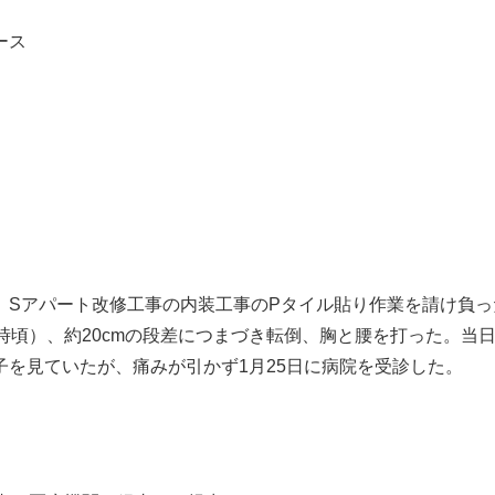
ース
ら、Sアパート改修工事の内装工事のPタイル貼り作業を請け負
時頃）、約20cmの段差につまづき転倒、胸と腰を打った。当
を見ていたが、痛みが引かず1月25日に病院を受診した。