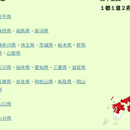
１都１道２
岩手県
秋田県
・
福島県
・
新潟県
神奈川県
・
埼玉県
・
茨城県
・
栃木県
・
群馬
県
・
山梨県
石川県
・
福井県
・
愛知県
・
三重県
・
滋賀県
兵庫県
・
奈良県
・
和歌山県
・
鳥取県
・
岡山
県
山口県
大分県