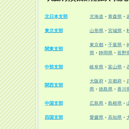
北日本支部
北海道
・
青森県
・
東北支部
山形県
・
宮城県
・
東京都
・
千葉県
・
関東支部
県
・
静岡県
・
長野
中部支部
岐阜県
・
富山県
・
大阪府
・
京都府
・
関西支部
県
・
徳島県
・
香川
中国支部
広島県
・
島根県
・
四国支部
愛媛県
・
高知県
・