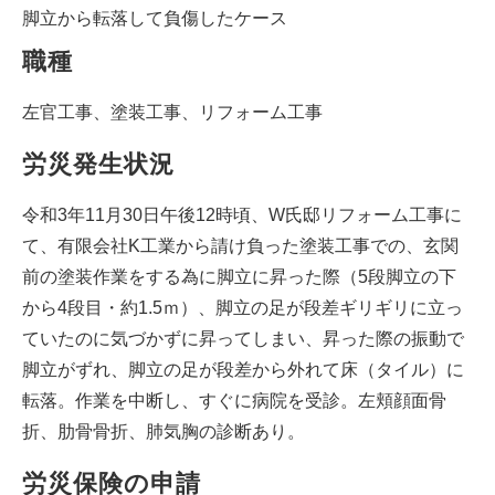
脚立から転落して負傷したケース
職種
左官工事、塗装工事、リフォーム工事
労災発生状況
令和3年11月30日午後12時頃、W氏邸リフォーム工事に
て、有限会社K工業から請け負った塗装工事での、玄関
前の塗装作業をする為に脚立に昇った際（5段脚立の下
から4段目・約1.5ｍ）、脚立の足が段差ギリギリに立っ
ていたのに気づかずに昇ってしまい、昇った際の振動で
脚立がずれ、脚立の足が段差から外れて床（タイル）に
転落。作業を中断し、すぐに病院を受診。左頬顔面骨
折、肋骨骨折、肺気胸の診断あり。
労災保険の申請