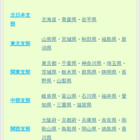
北日本支
北海道
・
青森県
・
岩手県
部
山形県
・
宮城県
・
秋田県
・
福島県
・
新
東北支部
潟県
東京都
・
千葉県
・
神奈川県
・
埼玉県
・
関東支部
茨城県
・
栃木県
・
群馬県
・
静岡県
・
長
野県
・
山梨県
岐阜県
・
富山県
・
石川県
・
福井県
・
愛
中部支部
知県
・
三重県
・
滋賀県
大阪府
・
京都府
・
兵庫県
・
奈良県
・
和
関西支部
歌山県
・
鳥取県
・
岡山県
・
徳島県
・
香
川県