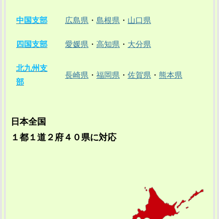
中国支部
広島県
・
島根県
・
山口県
四国支部
愛媛県
・
高知県
・
大分県
北九州支
長崎県
・
福岡県
・
佐賀県
・
熊本県
部
日本全国
１都１道２府４０県に対応