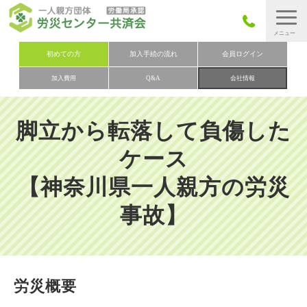
労災保険とは
初めての方
加入手続の流れ
会員ログイン
加入費用
Q&A
会社情報
労災保険の取りまとめ
労災保険加入手続きの流れ
脚立から転落して負傷した
加入費用
ケース
加入申込み
【神奈川県一人親方の労災
会社概要
事故】
お問い合わせ
会員メニュー
労災概要