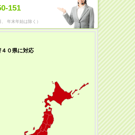
50-151
日祝日、 年末年始は除く）
府４０県に対応