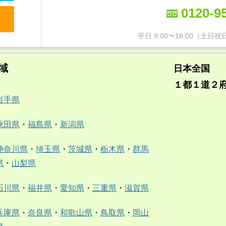
0120-9
平日 9:00〜18:00（土
域
日本全国
１都１道２
岩手県
秋田県
・
福島県
・
新潟県
神奈川県
・
埼玉県
・
茨城県
・
栃木県
・
群馬
県
・
山梨県
石川県
・
福井県
・
愛知県
・
三重県
・
滋賀県
兵庫県
・
奈良県
・
和歌山県
・
鳥取県
・
岡山