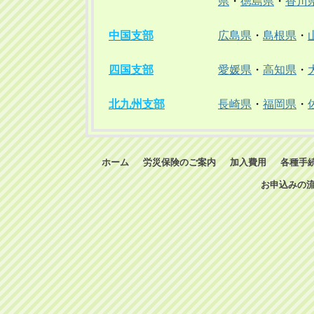
県
・
徳島県
・
香川
中国支部
広島県
・
島根県
・
四国支部
愛媛県
・
高知県
・
北九州支部
長崎県
・
福岡県
・
ホーム
労災保険のご案内
加入費用
各種手
お申込みの