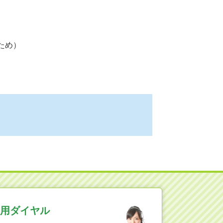
ため）
用ダイヤル