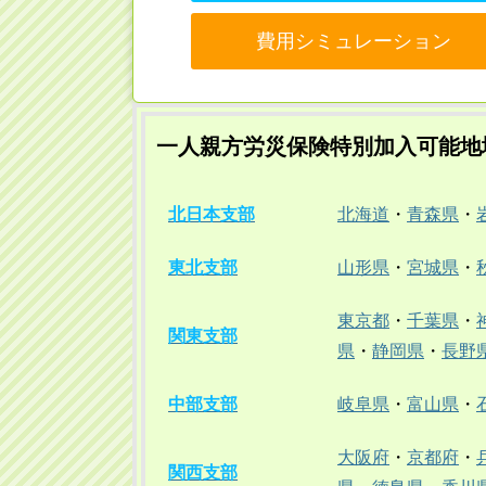
費用シミュレーション
一人親方労災保険特別加入可能地
北日本支部
北海道
・
青森県
・
東北支部
山形県
・
宮城県
・
東京都
・
千葉県
・
関東支部
県
・
静岡県
・
長野
中部支部
岐阜県
・
富山県
・
大阪府
・
京都府
・
関西支部