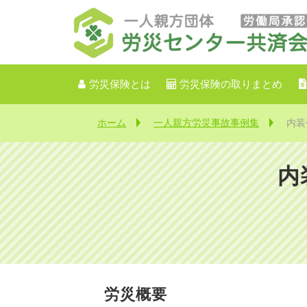
労災保険とは
労災保険の取りまとめ
ホーム
一人親方労災事故事例集
内装
内
【
労災概要