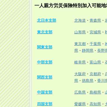
一人親方労災保険特別加入可能地
北日本支部
北海道
・
青森県
・
東北支部
山形県
・
宮城県
・
東京都
・
千葉県
・
関東支部
県
・
静岡県
・
長野
中部支部
岐阜県
・
富山県
・
大阪府
・
京都府
・
関西支部
県
・
徳島県
・
香川
中国支部
広島県
・
島根県
・
四国支部
愛媛県
・
高知県
・