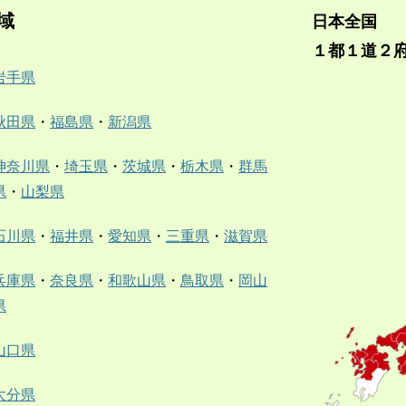
域
日本全国
１都１道２
岩手県
秋田県
・
福島県
・
新潟県
神奈川県
・
埼玉県
・
茨城県
・
栃木県
・
群馬
県
・
山梨県
石川県
・
福井県
・
愛知県
・
三重県
・
滋賀県
兵庫県
・
奈良県
・
和歌山県
・
鳥取県
・
岡山
県
山口県
大分県