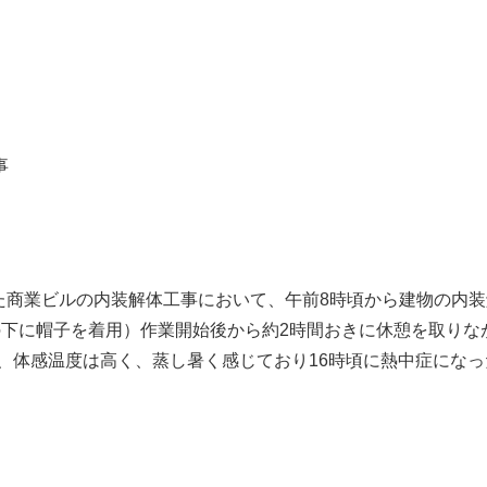
事
った商業ビルの内装解体工事において、午前8時頃から建物の内
の下に帽子を着用）作業開始後から約2時間おきに休憩を取りな
く、体感温度は高く、蒸し暑く感じており16時頃に熱中症にな