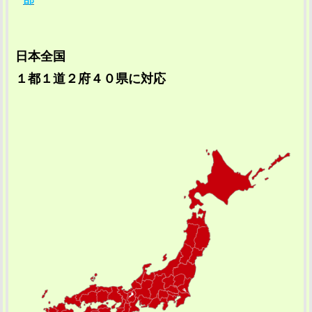
日本全国
１都１道２府４０県に対応