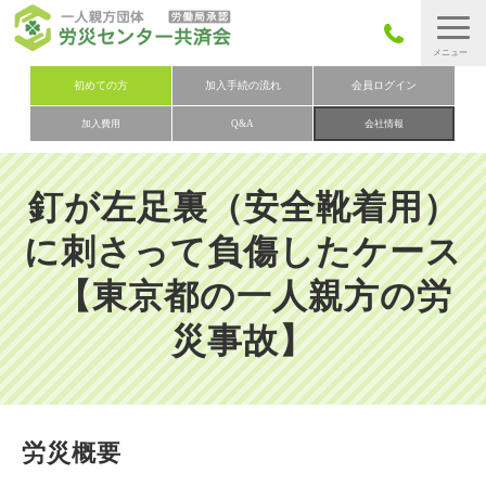
労災保険とは
初めての方
加入手続の流れ
会員ログイン
加入費用
Q&A
会社情報
労災保険の取りまとめ
労災保険加入手続きの流れ
釘が左足裏（安全靴着用）
加入費用
に刺さって負傷したケース
加入申込み
【東京都の一人親方の労
会社概要
災事故】
お問い合わせ
会員メニュー
労災概要