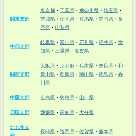
東京都
・
千葉県
・
神奈川県
・
埼玉県
・
関東支部
茨城県
・
栃木県
・
群馬県
・
静岡県
・
長
野県
・
山梨県
岐阜県
・
富山県
・
石川県
・
福井県
・
愛
中部支部
知県
・
三重県
・
滋賀県
大阪府
・
京都府
・
兵庫県
・
奈良県
・
和
関西支部
歌山県
・
鳥取県
・
岡山県
・
徳島県
・
香
川県
中国支部
広島県
・
島根県
・
山口県
四国支部
愛媛県
・
高知県
・
大分県
北九州支
長崎県
・
福岡県
・
佐賀県
・
熊本県
部