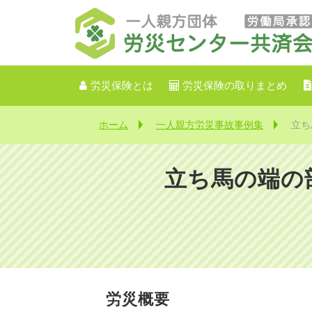
労災保険とは
労災保険の取りまとめ
ホーム
一人親方労災事故事例集
立ち
立ち馬の端の
【
労災概要