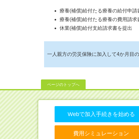
療養(補償)給付たる療養の給付申
療養(補償)給付たる療養の費用請
休業(補償)給付支給請求書を提出
一人親方の労災保険に加入して4か月目
ページのトップへ
Webで加入手続きを始める
費用シミュレーション