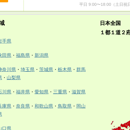
平日 9:00〜18:00（土
域
日本全国
１都１道２
岩手県
秋田県
・
福島県
・
新潟県
神奈川県
・
埼玉県
・
茨城県
・
栃木県
・
群馬
県
・
山梨県
石川県
・
福井県
・
愛知県
・
三重県
・
滋賀県
兵庫県
・
奈良県
・
和歌山県
・
鳥取県
・
岡山
県
山口県