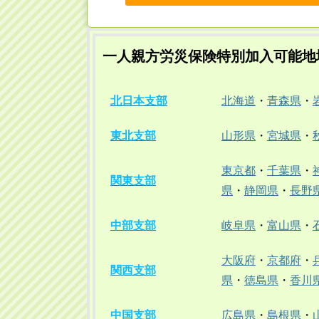
一人親方労災保険特別加入可能地
北日本支部
北海道
・
青森県
・
東北支部
山形県
・
宮城県
・
東京都
・
千葉県
・
関東支部
県
・
静岡県
・
長野
中部支部
岐阜県
・
富山県
・
大阪府
・
京都府
・
関西支部
県
・
徳島県
・
香川
中国支部
広島県
・
島根県
・