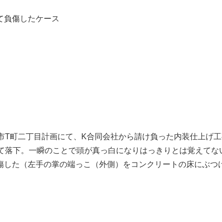
て負傷したケース
）N市T町二丁目計画にて、K合同会社から請け負った内装仕上げ
らせて落下。一瞬のことで頭が真っ白になりはっきりとは覚えて
傷した（左手の掌の端っこ（外側）をコンクリートの床にぶつ