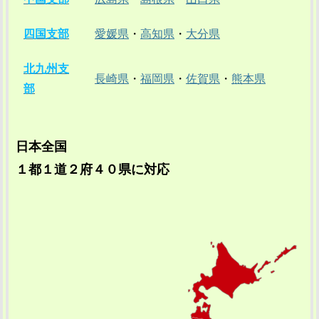
四国支部
愛媛県
・
高知県
・
大分県
北九州支
長崎県
・
福岡県
・
佐賀県
・
熊本県
部
日本全国
１都１道２府４０県に対応