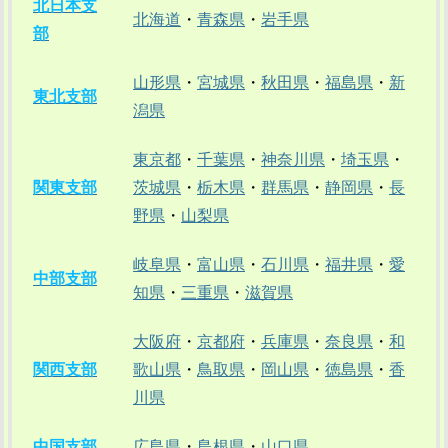
北日本支
北海道
・
青森県
・
岩手県
部
山形県
・
宮城県
・
秋田県
・
福島県
・
新
東北支部
潟県
東京都
・
千葉県
・
神奈川県
・
埼玉県
・
関東支部
茨城県
・
栃木県
・
群馬県
・
静岡県
・
長
野県
・
山梨県
岐阜県
・
富山県
・
石川県
・
福井県
・
愛
中部支部
知県
・
三重県
・
滋賀県
大阪府
・
京都府
・
兵庫県
・
奈良県
・
和
関西支部
歌山県
・
鳥取県
・
岡山県
・
徳島県
・
香
川県
中国支部
広島県
・
島根県
・
山口県