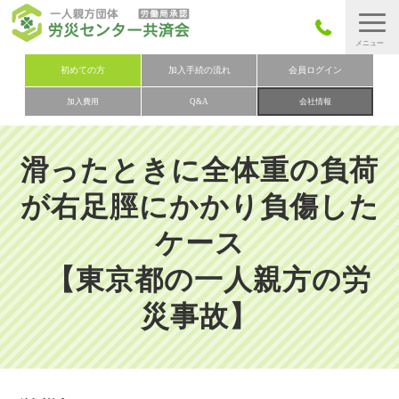
労災保険とは
初めての方
加入手続の流れ
会員ログイン
加入費用
Q&A
会社情報
労災保険の取りまとめ
労災保険加入手続きの流れ
滑ったときに全体重の負荷
加入費用
が右足脛にかかり負傷した
加入申込み
ケース
会社概要
【東京都の一人親方の労
お問い合わせ
会員メニュー
災事故】