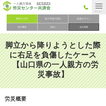
労災保険とは
初めての方
加入手続の流れ
会員ログイン
加入費用
Q&A
会社情報
労災保険の取りまとめ
労災保険加入手続きの流れ
脚立から降りようとした際
加入費用
に右足を負傷したケース
加入申込み
【山口県の一人親方の労
会社概要
災事故】
お問い合わせ
会員メニュー
労災概要