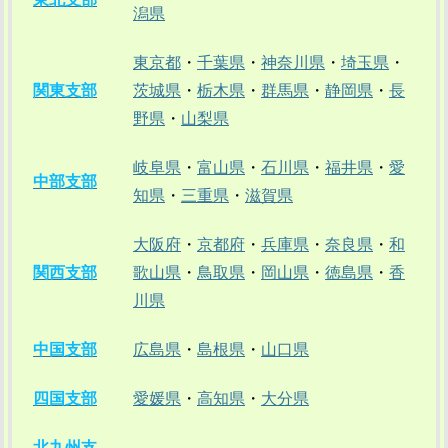
潟県
東京都
・
千葉県
・
神奈川県
・
埼玉県
・
関東支部
茨城県
・
栃木県
・
群馬県
・
静岡県
・
長
野県
・
山梨県
岐阜県
・
富山県
・
石川県
・
福井県
・
愛
中部支部
知県
・
三重県
・
滋賀県
大阪府
・
京都府
・
兵庫県
・
奈良県
・
和
関西支部
歌山県
・
鳥取県
・
岡山県
・
徳島県
・
香
川県
中国支部
広島県
・
島根県
・
山口県
四国支部
愛媛県
・
高知県
・
大分県
北九州支