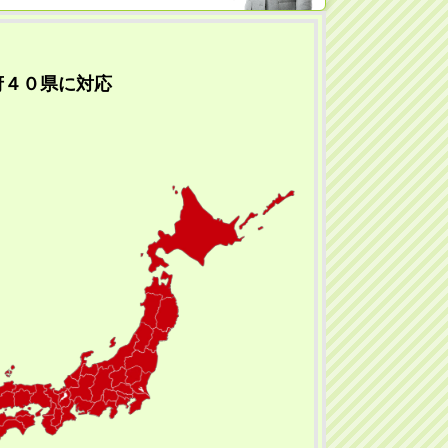
府４０県に対応