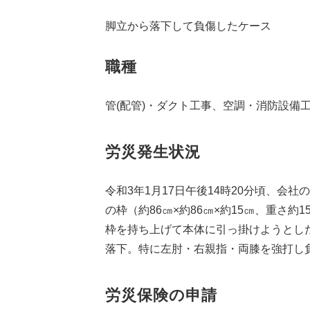
脚立から落下して負傷したケース
職種
管(配管)・ダクト工事、空調・消防設備
労災発生状況
令和3年1月17日午後14時20分頃、
の枠（約86㎝×約86㎝×約15㎝、重さ
枠を持ち上げて本体に引っ掛けようとし
落下。特に左肘・右親指・両膝を強打し
労災保険の申請