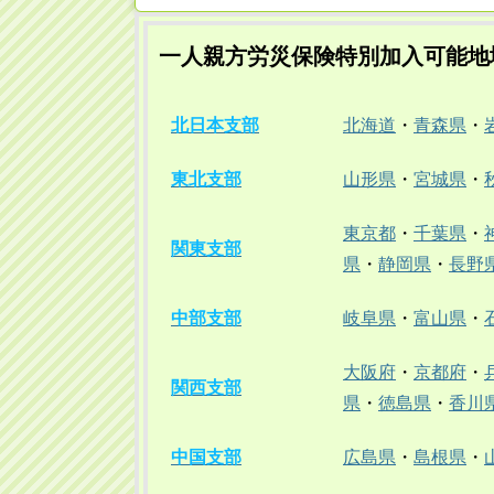
一人親方労災保険特別加入可能地
北日本支部
北海道
・
青森県
・
東北支部
山形県
・
宮城県
・
東京都
・
千葉県
・
関東支部
県
・
静岡県
・
長野
中部支部
岐阜県
・
富山県
・
大阪府
・
京都府
・
関西支部
県
・
徳島県
・
香川
中国支部
広島県
・
島根県
・