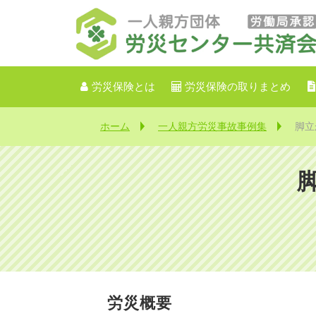
労災保険とは
労災保険の取りまとめ
ホーム
一人親方労災事故事例集
脚立
【
労災概要