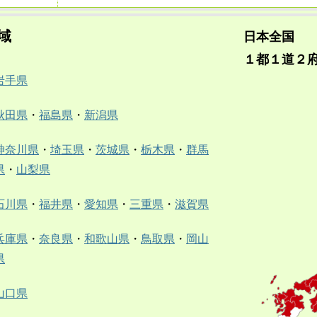
域
日本全国
１都１道２
岩手県
秋田県
・
福島県
・
新潟県
神奈川県
・
埼玉県
・
茨城県
・
栃木県
・
群馬
県
・
山梨県
石川県
・
福井県
・
愛知県
・
三重県
・
滋賀県
兵庫県
・
奈良県
・
和歌山県
・
鳥取県
・
岡山
県
山口県