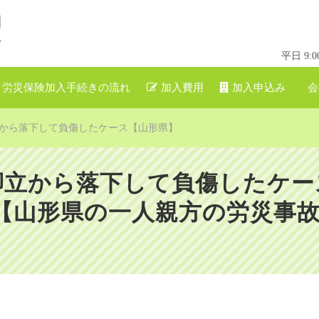
平日 9
労災保険加入手続きの流れ
加入費用
加入申込み
会
から落下して負傷したケース【山形県】
脚立から落下して負傷したケー
山形県の一人親方の労災事