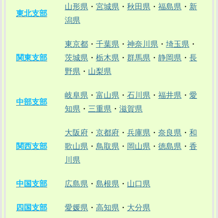
山形県
・
宮城県
・
秋田県
・
福島県
・
新
東北支部
潟県
東京都
・
千葉県
・
神奈川県
・
埼玉県
・
関東支部
茨城県
・
栃木県
・
群馬県
・
静岡県
・
長
野県
・
山梨県
岐阜県
・
富山県
・
石川県
・
福井県
・
愛
中部支部
知県
・
三重県
・
滋賀県
大阪府
・
京都府
・
兵庫県
・
奈良県
・
和
関西支部
歌山県
・
鳥取県
・
岡山県
・
徳島県
・
香
川県
中国支部
広島県
・
島根県
・
山口県
四国支部
愛媛県
・
高知県
・
大分県