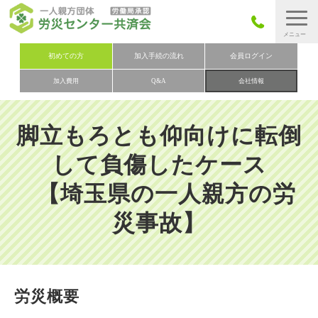
労災保険とは
初めての方
加入手続の流れ
会員ログイン
加入費用
Q&A
会社情報
労災保険の取りまとめ
労災保険加入手続きの流れ
脚立もろとも仰向けに転倒
加入費用
して負傷したケース
加入申込み
【埼玉県の一人親方の労
会社概要
災事故】
お問い合わせ
会員メニュー
労災概要