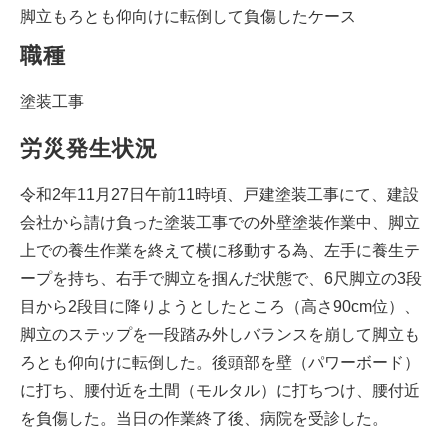
脚立もろとも仰向けに転倒して負傷したケース
職種
塗装工事
労災発生状況
令和2年11月27日午前11時頃、戸建塗装工事にて、建設
会社から請け負った塗装工事での外壁塗装作業中、脚立
上での養生作業を終えて横に移動する為、左手に養生テ
ープを持ち、右手で脚立を掴んだ状態で、6尺脚立の3段
目から2段目に降りようとしたところ（高さ90cm位）、
脚立のステップを一段踏み外しバランスを崩して脚立も
ろとも仰向けに転倒した。後頭部を壁（パワーボード）
に打ち、腰付近を土間（モルタル）に打ちつけ、腰付近
を負傷した。当日の作業終了後、病院を受診した。