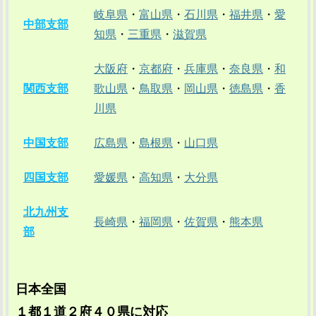
岐阜県
・
富山県
・
石川県
・
福井県
・
愛
中部支部
知県
・
三重県
・
滋賀県
大阪府
・
京都府
・
兵庫県
・
奈良県
・
和
関西支部
歌山県
・
鳥取県
・
岡山県
・
徳島県
・
香
川県
中国支部
広島県
・
島根県
・
山口県
四国支部
愛媛県
・
高知県
・
大分県
北九州支
長崎県
・
福岡県
・
佐賀県
・
熊本県
部
日本全国
１都１道２府４０県に対応