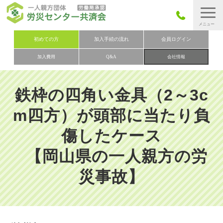
労災保険とは
初めての方
加入手続の流れ
会員ログイン
加入費用
Q&A
会社情報
労災保険の取りまとめ
労災保険加入手続きの流れ
鉄枠の四角い金具（2～3c
加入費用
m四方）が頭部に当たり負
加入申込み
傷したケース
会社概要
【岡山県の一人親方の労
お問い合わせ
会員メニュー
災事故】