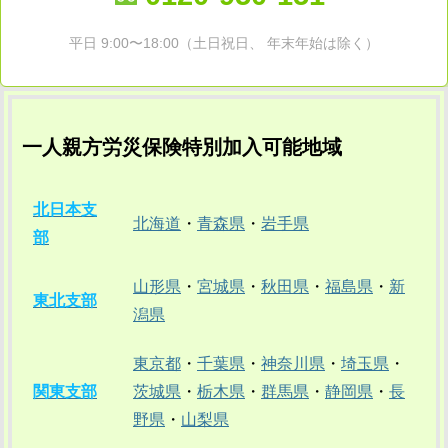
平日 9:00〜18:00（土日祝日、 年末年始は除く）
一人親方労災保険特別加入可能地域
北日本支
北海道
・
青森県
・
岩手県
部
山形県
・
宮城県
・
秋田県
・
福島県
・
新
東北支部
潟県
東京都
・
千葉県
・
神奈川県
・
埼玉県
・
関東支部
茨城県
・
栃木県
・
群馬県
・
静岡県
・
長
野県
・
山梨県