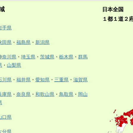
域
日本全国
１都１道２
岩手県
秋田県
・
福島県
・
新潟県
神奈川県
・
埼玉県
・
茨城県
・
栃木県
・
群馬
県
・
山梨県
石川県
・
福井県
・
愛知県
・
三重県
・
滋賀県
兵庫県
・
奈良県
・
和歌山県
・
鳥取県
・
岡山
県
山口県
大分県