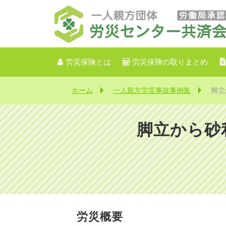
労災保険とは
労災保険の取りまとめ
ホーム
一人親方労災事故事例集
脚立
脚立から砂
【
労災概要