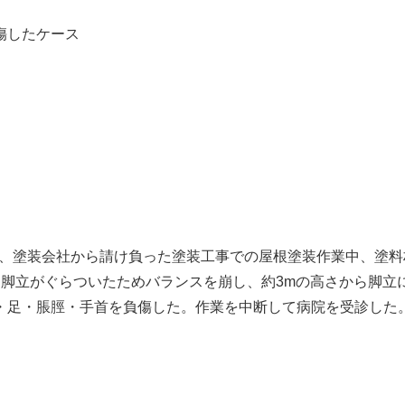
傷したケース
にて、塗装会社から請け負った塗装工事での屋根塗装作業中、塗
、脚立がぐらついたためバランスを崩し、約3mの高さから脚立
・足・脹脛・手首を負傷した。作業を中断して病院を受診した