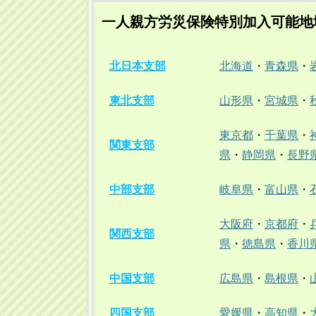
一人親方労災保険特別加入可能地
北日本支部
北海道
・
青森県
・
東北支部
山形県
・
宮城県
・
東京都
・
千葉県
・
関東支部
県
・
静岡県
・
長野
中部支部
岐阜県
・
富山県
・
大阪府
・
京都府
・
関西支部
県
・
徳島県
・
香川
中国支部
広島県
・
島根県
・
四国支部
愛媛県
・
高知県
・