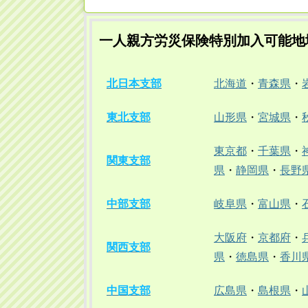
一人親方労災保険特別加入可能地
北日本支部
北海道
・
青森県
・
東北支部
山形県
・
宮城県
・
東京都
・
千葉県
・
関東支部
県
・
静岡県
・
長野
中部支部
岐阜県
・
富山県
・
大阪府
・
京都府
・
関西支部
県
・
徳島県
・
香川
中国支部
広島県
・
島根県
・