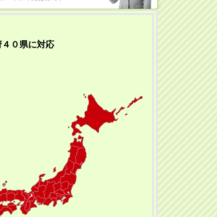
府４０県に対応