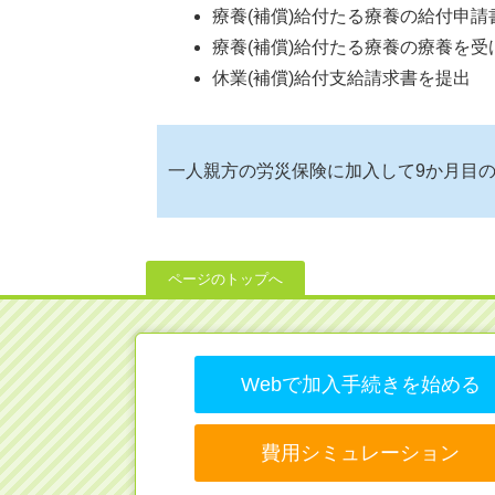
療養(補償)給付たる療養の給付申
療養(補償)給付たる療養の療養を
休業(補償)給付支給請求書を提出
一人親方の労災保険に加入して9か月目
ページのトップへ
Webで加入手続きを始める
費用シミュレーション