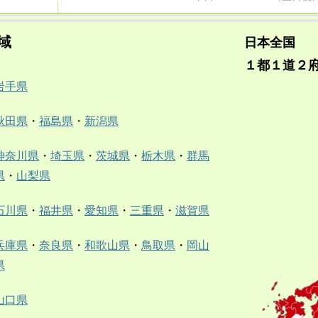
域
日本全国
１都１道２
岩手県
秋田県
・
福島県
・
新潟県
神奈川県
・
埼玉県
・
茨城県
・
栃木県
・
群馬
県
・
山梨県
石川県
・
福井県
・
愛知県
・
三重県
・
滋賀県
兵庫県
・
奈良県
・
和歌山県
・
鳥取県
・
岡山
県
山口県