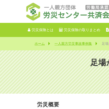
労災保険とは
労災保険の取りまとめ
ホーム
一人親方労災事故事例集
足場
足場
【
労災概要