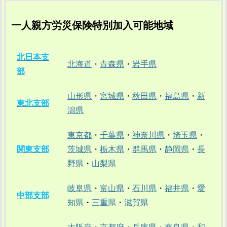
一人親方労災保険特別加入可能地域
北日本支
北海道
・
青森県
・
岩手県
部
山形県
・
宮城県
・
秋田県
・
福島県
・
新
東北支部
潟県
東京都
・
千葉県
・
神奈川県
・
埼玉県
・
関東支部
茨城県
・
栃木県
・
群馬県
・
静岡県
・
長
野県
・
山梨県
岐阜県
・
富山県
・
石川県
・
福井県
・
愛
中部支部
知県
・
三重県
・
滋賀県