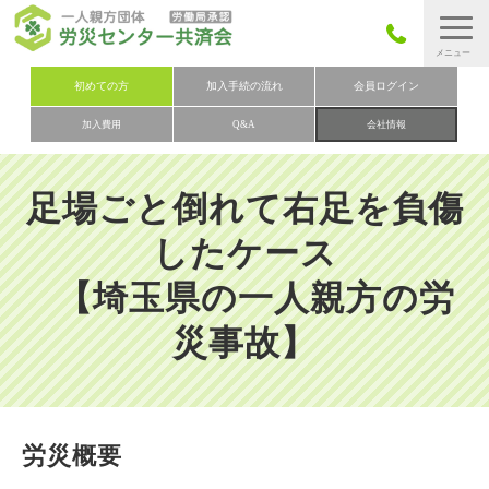
労災保険とは
初めての方
加入手続の流れ
会員ログイン
加入費用
Q&A
会社情報
労災保険の取りまとめ
労災保険加入手続きの流れ
足場ごと倒れて右足を負傷
加入費用
したケース
加入申込み
【埼玉県の一人親方の労
会社概要
災事故】
お問い合わせ
会員メニュー
労災概要