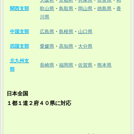
大阪府
・
京都府
・
兵庫県
・
奈良県
・
和
関西支部
歌山県
・
鳥取県
・
岡山県
・
徳島県
・
香
川県
中国支部
広島県
・
島根県
・
山口県
四国支部
愛媛県
・
高知県
・
大分県
北九州支
長崎県
・
福岡県
・
佐賀県
・
熊本県
部
日本全国
１都１道２府４０県に対応