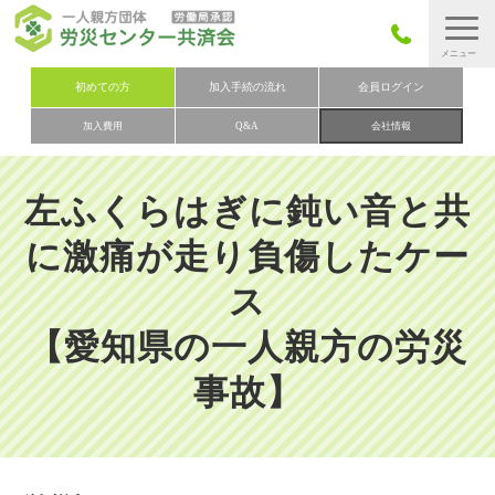
労災保険とは
初めての方
加入手続の流れ
会員ログイン
加入費用
Q&A
会社情報
労災保険の取りまとめ
労災保険加入手続きの流れ
左ふくらはぎに鈍い音と共
加入費用
に激痛が走り負傷したケー
加入申込み
ス
会社概要
【愛知県の一人親方の労災
お問い合わせ
会員メニュー
事故】