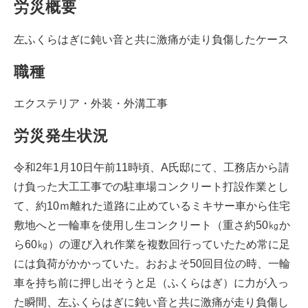
労災概要
左ふくらはぎに鈍い音と共に激痛が走り負傷したケース
職種
エクステリア・外装・外溝工事
労災発生状況
令和2年1月10日午前11時頃、A氏邸にて、工務店から請
け負った大工工事での駐車場コンクリート打設作業とし
て、約10ｍ離れた道路に止めているミキサー車から住宅
敷地へと一輪車を使用し生コンクリート（重さ約50㎏か
ら60㎏）の運び入れ作業を複数回行っていたため常に足
には負荷がかかっていた。おおよそ50回目位の時、一輪
車を持ち前に押し出そうと足（ふくらはぎ）に力が入っ
た瞬間、左ふくらはぎに鈍い音と共に激痛が走り負傷し