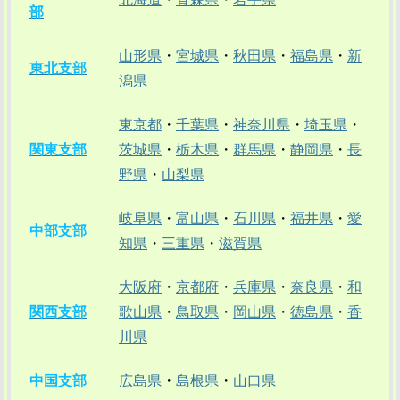
部
山形県
・
宮城県
・
秋田県
・
福島県
・
新
東北支部
潟県
東京都
・
千葉県
・
神奈川県
・
埼玉県
・
関東支部
茨城県
・
栃木県
・
群馬県
・
静岡県
・
長
野県
・
山梨県
岐阜県
・
富山県
・
石川県
・
福井県
・
愛
中部支部
知県
・
三重県
・
滋賀県
大阪府
・
京都府
・
兵庫県
・
奈良県
・
和
関西支部
歌山県
・
鳥取県
・
岡山県
・
徳島県
・
香
川県
中国支部
広島県
・
島根県
・
山口県