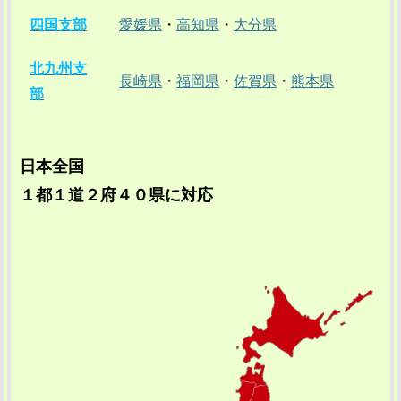
四国支部
愛媛県
・
高知県
・
大分県
北九州支
長崎県
・
福岡県
・
佐賀県
・
熊本県
部
日本全国
１都１道２府４０県に対応