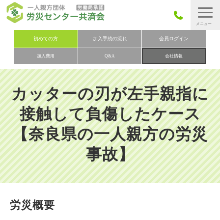
労災保険とは
初めての方
加入手続の流れ
会員ログイン
加入費用
Q&A
会社情報
労災保険の取りまとめ
労災保険加入手続きの流れ
カッターの刃が左手親指に
加入費用
接触して負傷したケース
加入申込み
【奈良県の一人親方の労災
会社概要
事故】
お問い合わせ
会員メニュー
労災概要