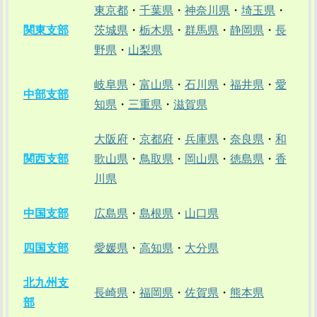
東京都
・
千葉県
・
神奈川県
・
埼玉県
・
関東支部
茨城県
・
栃木県
・
群馬県
・
静岡県
・
長
野県
・
山梨県
岐阜県
・
富山県
・
石川県
・
福井県
・
愛
中部支部
知県
・
三重県
・
滋賀県
大阪府
・
京都府
・
兵庫県
・
奈良県
・
和
関西支部
歌山県
・
鳥取県
・
岡山県
・
徳島県
・
香
川県
中国支部
広島県
・
島根県
・
山口県
四国支部
愛媛県
・
高知県
・
大分県
北九州支
長崎県
・
福岡県
・
佐賀県
・
熊本県
部