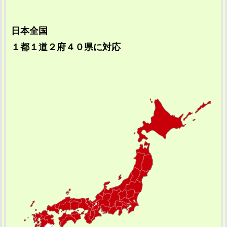
日本全国
１都１道２府４０県に対応