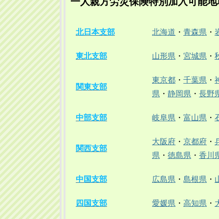
一人親方労災保険特別加入可能地
北日本支部
北海道
・
青森県
・
東北支部
山形県
・
宮城県
・
東京都
・
千葉県
・
関東支部
県
・
静岡県
・
長野
中部支部
岐阜県
・
富山県
・
大阪府
・
京都府
・
関西支部
県
・
徳島県
・
香川
中国支部
広島県
・
島根県
・
四国支部
愛媛県
・
高知県
・