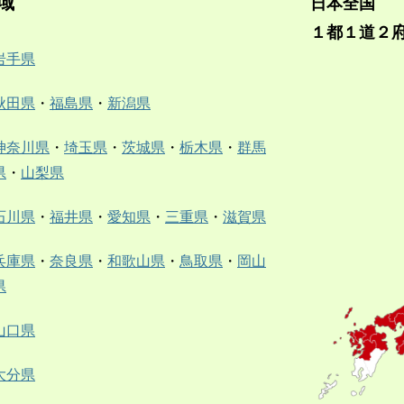
域
日本全国
１都１道２
岩手県
秋田県
・
福島県
・
新潟県
神奈川県
・
埼玉県
・
茨城県
・
栃木県
・
群馬
県
・
山梨県
石川県
・
福井県
・
愛知県
・
三重県
・
滋賀県
兵庫県
・
奈良県
・
和歌山県
・
鳥取県
・
岡山
県
山口県
大分県