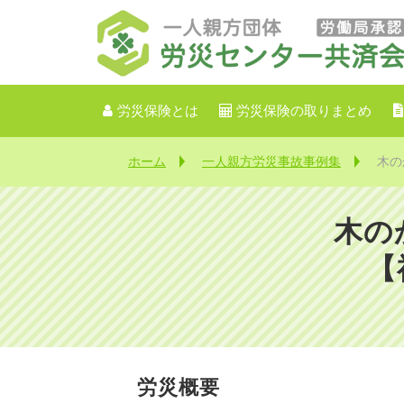
労災保険とは
労災保険の取りまとめ
ホーム
一人親方労災事故事例集
木の
木の
【
労災概要