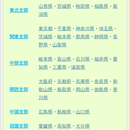
山形県
・
宮城県
・
秋田県
・
福島県
・
新
東北支部
潟県
東京都
・
千葉県
・
神奈川県
・
埼玉県
・
関東支部
茨城県
・
栃木県
・
群馬県
・
静岡県
・
長
野県
・
山梨県
岐阜県
・
富山県
・
石川県
・
福井県
・
愛
中部支部
知県
・
三重県
・
滋賀県
大阪府
・
京都府
・
兵庫県
・
奈良県
・
和
関西支部
歌山県
・
鳥取県
・
岡山県
・
徳島県
・
香
川県
中国支部
広島県
・
島根県
・
山口県
四国支部
愛媛県
・
高知県
・
大分県