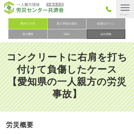
労災保険とは
初めての方
加入手続の流れ
会員ログイン
加入費用
Q&A
会社情報
労災保険の取りまとめ
労災保険加入手続きの流れ
コンクリートに右肩を打ち
加入費用
付けて負傷したケース
加入申込み
【愛知県の一人親方の労災
会社概要
事故】
お問い合わせ
会員メニュー
労災概要