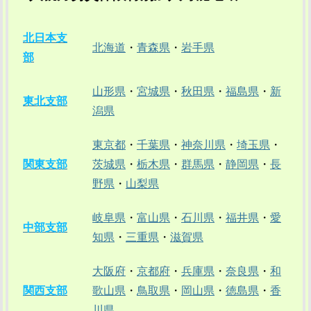
北日本支
北海道
・
青森県
・
岩手県
部
山形県
・
宮城県
・
秋田県
・
福島県
・
新
東北支部
潟県
東京都
・
千葉県
・
神奈川県
・
埼玉県
・
関東支部
茨城県
・
栃木県
・
群馬県
・
静岡県
・
長
野県
・
山梨県
岐阜県
・
富山県
・
石川県
・
福井県
・
愛
中部支部
知県
・
三重県
・
滋賀県
大阪府
・
京都府
・
兵庫県
・
奈良県
・
和
関西支部
歌山県
・
鳥取県
・
岡山県
・
徳島県
・
香
川県