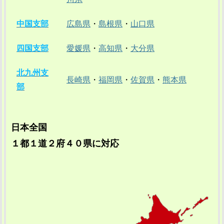
中国支部
広島県
・
島根県
・
山口県
四国支部
愛媛県
・
高知県
・
大分県
北九州支
長崎県
・
福岡県
・
佐賀県
・
熊本県
部
日本全国
１都１道２府４０県に対応