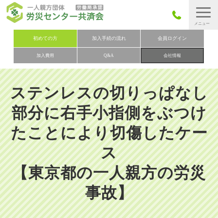
労災保険とは
初めての方
加入手続の流れ
会員ログイン
加入費用
Q&A
会社情報
労災保険の取りまとめ
労災保険加入手続きの流れ
ステンレスの切りっぱなし
加入費用
部分に右手小指側をぶつけ
加入申込み
たことにより切傷したケー
会社概要
ス
お問い合わせ
会員メニュー
【東京都の一人親方の労災
事故】