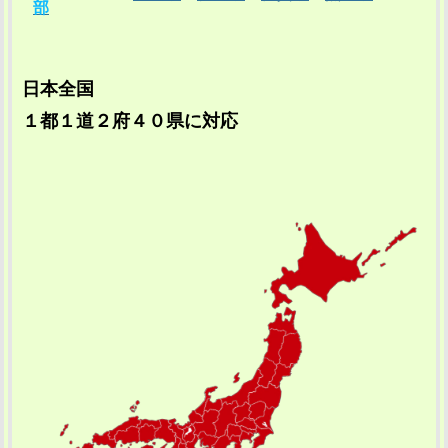
部
日本全国
１都１道２府４０県に対応