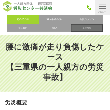
労災保険とは
初めての方
加入手続の流れ
会員ログイン
加入費用
Q&A
会社情報
労災保険の取りまとめ
労災保険加入手続きの流れ
腰に激痛が走り負傷したケ
加入費用
ース
加入申込み
【三重県の一人親方の労災
会社概要
事故】
お問い合わせ
会員メニュー
労災概要