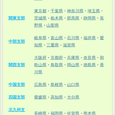
東京都
・
千葉県
・
神奈川県
・
埼玉県
・
関東支部
茨城県
・
栃木県
・
群馬県
・
静岡県
・
長
野県
・
山梨県
岐阜県
・
富山県
・
石川県
・
福井県
・
愛
中部支部
知県
・
三重県
・
滋賀県
大阪府
・
京都府
・
兵庫県
・
奈良県
・
和
関西支部
歌山県
・
鳥取県
・
岡山県
・
徳島県
・
香
川県
中国支部
広島県
・
島根県
・
山口県
四国支部
愛媛県
・
高知県
・
大分県
北九州支
長崎県
・
福岡県
・
佐賀県
・
熊本県