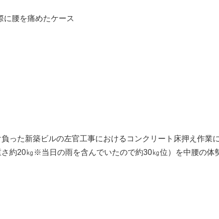
際に腰を痛めたケース
請け負った新築ビルの左官工事におけるコンクリート床押え作業
m 重さ約20㎏※当日の雨を含んでいたので約30㎏位）を中腰の