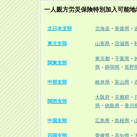
一人親方労災保険特別加入可能地
北日本支部
北海道
・
青森県
・
東北支部
山形県
・
宮城県
・
東京都
・
千葉県
・
関東支部
県
・
静岡県
・
長野
中部支部
岐阜県
・
富山県
・
大阪府
・
京都府
・
関西支部
県
・
徳島県
・
香川
中国支部
広島県
・
島根県
・
四国支部
愛媛県
・
高知県
・