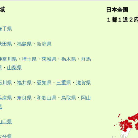
域
日本全国
１都１道２
岩手県
秋田県
・
福島県
・
新潟県
神奈川県
・
埼玉県
・
茨城県
・
栃木県
・
群馬
県
・
山梨県
石川県
・
福井県
・
愛知県
・
三重県
・
滋賀県
兵庫県
・
奈良県
・
和歌山県
・
鳥取県
・
岡山
県
山口県
大分県