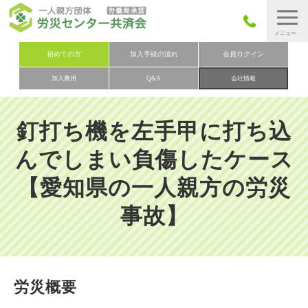
労災保険とは
初めての方
加入手続の流れ
会員ログイン
加入費用
Q&A
会社情報
労災保険の取りまとめ
労災保険加入手続きの流れ
釘打ち機を左手甲に打ち込
加入費用
んでしまい負傷したケース
加入申込み
【愛知県の一人親方の労災
会社概要
事故】
お問い合わせ
会員メニュー
労災概要