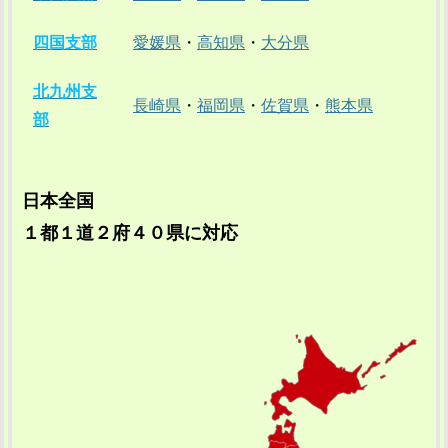
四国支部
愛媛県
・
高知県
・
大分県
北九州支
長崎県
・
福岡県
・
佐賀県
・
熊本県
部
日本全国
１都１道２府４０県に対応