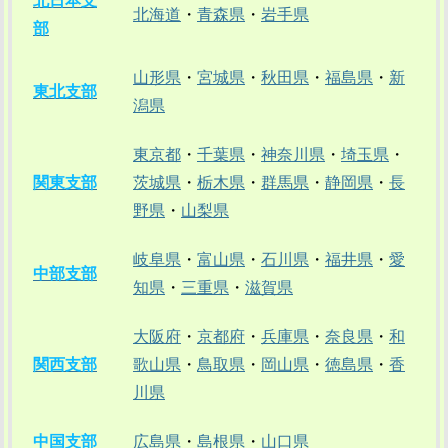
北日本支
北海道
・
青森県
・
岩手県
部
山形県
・
宮城県
・
秋田県
・
福島県
・
新
東北支部
潟県
東京都
・
千葉県
・
神奈川県
・
埼玉県
・
関東支部
茨城県
・
栃木県
・
群馬県
・
静岡県
・
長
野県
・
山梨県
岐阜県
・
富山県
・
石川県
・
福井県
・
愛
中部支部
知県
・
三重県
・
滋賀県
大阪府
・
京都府
・
兵庫県
・
奈良県
・
和
関西支部
歌山県
・
鳥取県
・
岡山県
・
徳島県
・
香
川県
中国支部
広島県
・
島根県
・
山口県