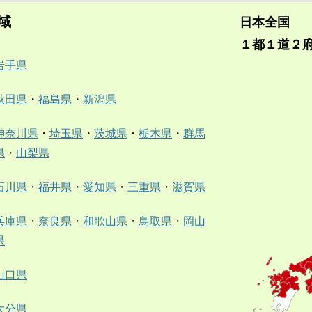
域
日本全国
１都１道２
岩手県
秋田県
・
福島県
・
新潟県
神奈川県
・
埼玉県
・
茨城県
・
栃木県
・
群馬
県
・
山梨県
石川県
・
福井県
・
愛知県
・
三重県
・
滋賀県
兵庫県
・
奈良県
・
和歌山県
・
鳥取県
・
岡山
県
山口県
大分県