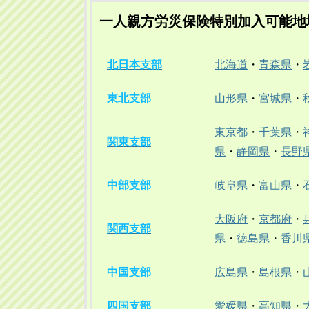
一人親方労災保険特別加入可能地
北日本支部
北海道
・
青森県
・
東北支部
山形県
・
宮城県
・
東京都
・
千葉県
・
関東支部
県
・
静岡県
・
長野
中部支部
岐阜県
・
富山県
・
大阪府
・
京都府
・
関西支部
県
・
徳島県
・
香川
中国支部
広島県
・
島根県
・
四国支部
愛媛県
・
高知県
・