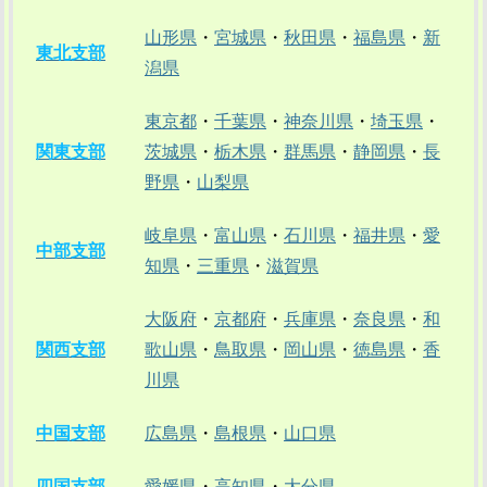
山形県
・
宮城県
・
秋田県
・
福島県
・
新
東北支部
潟県
東京都
・
千葉県
・
神奈川県
・
埼玉県
・
関東支部
茨城県
・
栃木県
・
群馬県
・
静岡県
・
長
野県
・
山梨県
岐阜県
・
富山県
・
石川県
・
福井県
・
愛
中部支部
知県
・
三重県
・
滋賀県
大阪府
・
京都府
・
兵庫県
・
奈良県
・
和
関西支部
歌山県
・
鳥取県
・
岡山県
・
徳島県
・
香
川県
中国支部
広島県
・
島根県
・
山口県
四国支部
愛媛県
・
高知県
・
大分県