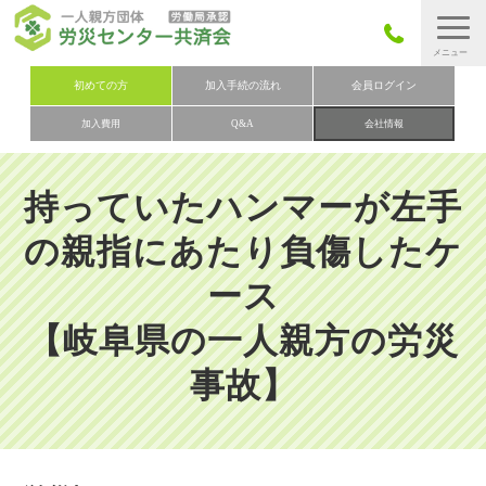
労災保険とは
初めての方
加入手続の流れ
会員ログイン
加入費用
Q&A
会社情報
労災保険の取りまとめ
労災保険加入手続きの流れ
持っていたハンマーが左手
加入費用
の親指にあたり負傷したケ
加入申込み
ース
会社概要
【岐阜県の一人親方の労災
お問い合わせ
会員メニュー
事故】