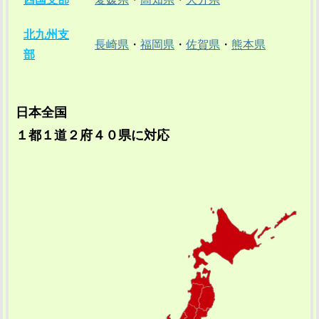
北九州支
長崎県
・
福岡県
・
佐賀県
・
熊本県
部
日本全国
１都１道２府４０県に対応