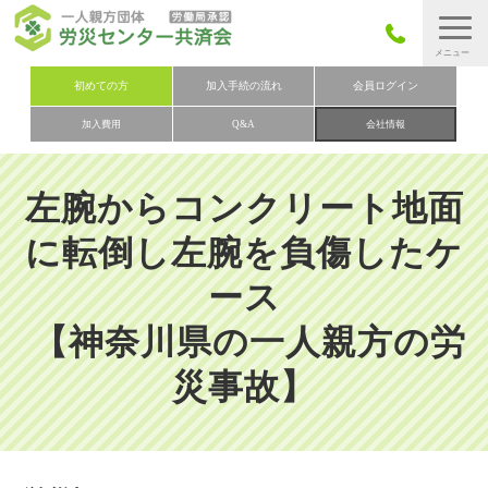
労災保険とは
初めての方
加入手続の流れ
会員ログイン
加入費用
Q&A
会社情報
労災保険の取りまとめ
労災保険加入手続きの流れ
左腕からコンクリート地面
加入費用
に転倒し左腕を負傷したケ
加入申込み
ース
会社概要
【神奈川県の一人親方の労
お問い合わせ
会員メニュー
災事故】