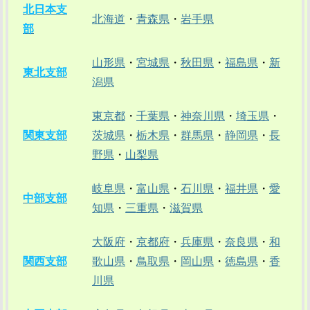
北日本支
北海道
・
青森県
・
岩手県
部
山形県
・
宮城県
・
秋田県
・
福島県
・
新
東北支部
潟県
東京都
・
千葉県
・
神奈川県
・
埼玉県
・
関東支部
茨城県
・
栃木県
・
群馬県
・
静岡県
・
長
野県
・
山梨県
岐阜県
・
富山県
・
石川県
・
福井県
・
愛
中部支部
知県
・
三重県
・
滋賀県
大阪府
・
京都府
・
兵庫県
・
奈良県
・
和
関西支部
歌山県
・
鳥取県
・
岡山県
・
徳島県
・
香
川県