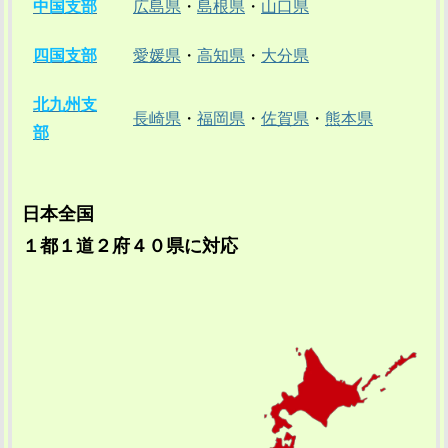
中国支部
広島県
・
島根県
・
山口県
四国支部
愛媛県
・
高知県
・
大分県
北九州支
長崎県
・
福岡県
・
佐賀県
・
熊本県
部
日本全国
１都１道２府４０県に対応