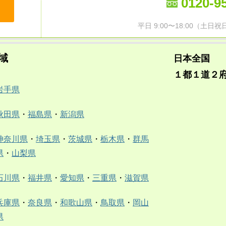
0120-9
平日 9:00〜18:00（土
域
日本全国
１都１道２
岩手県
秋田県
・
福島県
・
新潟県
神奈川県
・
埼玉県
・
茨城県
・
栃木県
・
群馬
県
・
山梨県
石川県
・
福井県
・
愛知県
・
三重県
・
滋賀県
兵庫県
・
奈良県
・
和歌山県
・
鳥取県
・
岡山
県