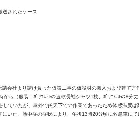
搬送されたケース
、元請会社より請け負った仮設工事の仮設材の搬入および建て方作
から（服装：ﾎﾟﾘｴｽﾃﾙの速乾長袖シャツ1枚、ﾎﾟﾘｴｽﾃﾙの
をしていたが、屋外で炎天下での作業であったため体感温度は高
にいた。熱中症の症状により、午後13時20分頃に救急車に