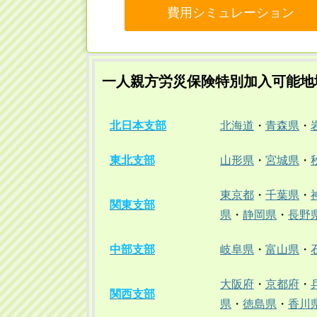
費用シミュレーション
一人親方労災保険特別加入可能地
北日本支部
北海道
・
青森県
・
東北支部
山形県
・
宮城県
・
東京都
・
千葉県
・
関東支部
県
・
静岡県
・
長野
中部支部
岐阜県
・
富山県
・
大阪府
・
京都府
・
関西支部
県
・
徳島県
・
香川