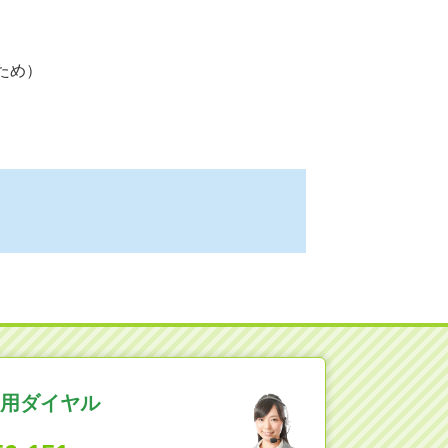
ため）
用ダイヤル