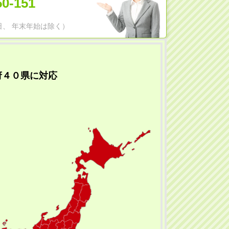
50-151
日祝日、 年末年始は除く）
府４０県に対応