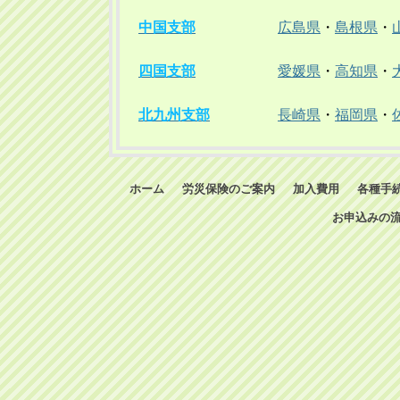
中国支部
広島県
・
島根県
・
四国支部
愛媛県
・
高知県
・
北九州支部
長崎県
・
福岡県
・
ホーム
労災保険のご案内
加入費用
各種手
お申込みの