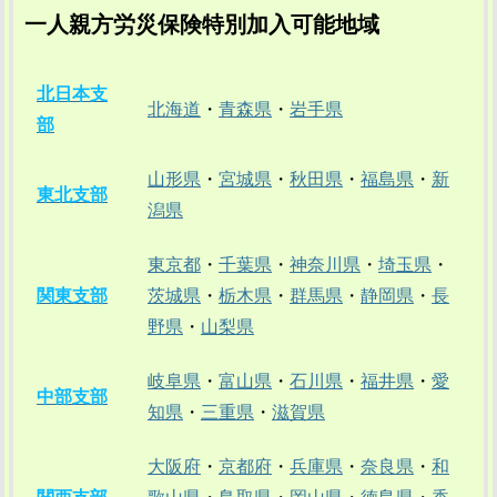
一人親方労災保険特別加入可能地域
北日本支
北海道
・
青森県
・
岩手県
部
山形県
・
宮城県
・
秋田県
・
福島県
・
新
東北支部
潟県
東京都
・
千葉県
・
神奈川県
・
埼玉県
・
関東支部
茨城県
・
栃木県
・
群馬県
・
静岡県
・
長
野県
・
山梨県
岐阜県
・
富山県
・
石川県
・
福井県
・
愛
中部支部
知県
・
三重県
・
滋賀県
大阪府
・
京都府
・
兵庫県
・
奈良県
・
和