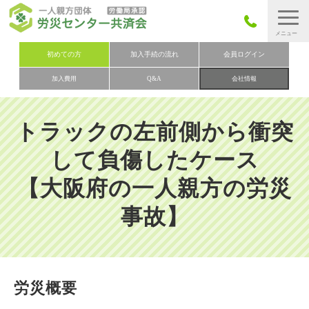
労災保険とは
初めての方
加入手続の流れ
会員ログイン
加入費用
Q&A
会社情報
労災保険の取りまとめ
労災保険加入手続きの流れ
トラックの左前側から衝突
加入費用
して負傷したケース
加入申込み
【大阪府の一人親方の労災
会社概要
事故】
お問い合わせ
会員メニュー
労災概要