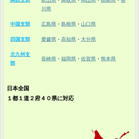
関西支部
歌山県
・
鳥取県
・
岡山県
・
徳島県
・
香
川県
中国支部
広島県
・
島根県
・
山口県
四国支部
愛媛県
・
高知県
・
大分県
北九州支
長崎県
・
福岡県
・
佐賀県
・
熊本県
部
日本全国
１都１道２府４０県に対応