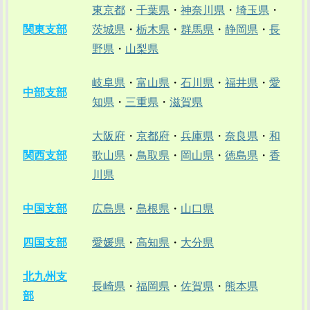
東京都
・
千葉県
・
神奈川県
・
埼玉県
・
関東支部
茨城県
・
栃木県
・
群馬県
・
静岡県
・
長
野県
・
山梨県
岐阜県
・
富山県
・
石川県
・
福井県
・
愛
中部支部
知県
・
三重県
・
滋賀県
大阪府
・
京都府
・
兵庫県
・
奈良県
・
和
関西支部
歌山県
・
鳥取県
・
岡山県
・
徳島県
・
香
川県
中国支部
広島県
・
島根県
・
山口県
四国支部
愛媛県
・
高知県
・
大分県
北九州支
長崎県
・
福岡県
・
佐賀県
・
熊本県
部