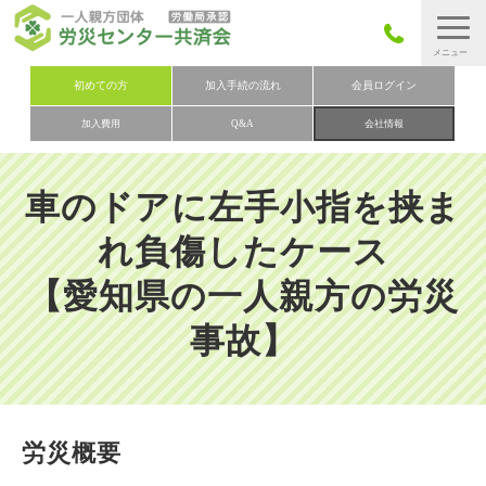
労災保険とは
初めての方
加入手続の流れ
会員ログイン
加入費用
Q&A
会社情報
労災保険の取りまとめ
労災保険加入手続きの流れ
車のドアに左手小指を挟ま
加入費用
れ負傷したケース
加入申込み
【愛知県の一人親方の労災
会社概要
事故】
お問い合わせ
会員メニュー
労災概要