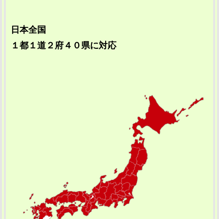
日本全国
１都１道２府４０県に対応