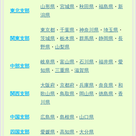
山形県
・
宮城県
・
秋田県
・
福島県
・
新
東北支部
潟県
東京都
・
千葉県
・
神奈川県
・
埼玉県
・
関東支部
茨城県
・
栃木県
・
群馬県
・
静岡県
・
長
野県
・
山梨県
岐阜県
・
富山県
・
石川県
・
福井県
・
愛
中部支部
知県
・
三重県
・
滋賀県
大阪府
・
京都府
・
兵庫県
・
奈良県
・
和
関西支部
歌山県
・
鳥取県
・
岡山県
・
徳島県
・
香
川県
中国支部
広島県
・
島根県
・
山口県
四国支部
愛媛県
・
高知県
・
大分県