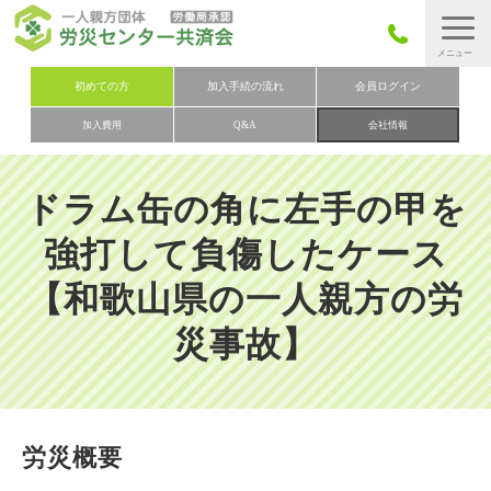
労災保険とは
初めての方
加入手続の流れ
会員ログイン
加入費用
Q&A
会社情報
労災保険の取りまとめ
労災保険加入手続きの流れ
ドラム缶の角に左手の甲を
加入費用
強打して負傷したケース
加入申込み
【和歌山県の一人親方の労
会社概要
災事故】
お問い合わせ
会員メニュー
労災概要