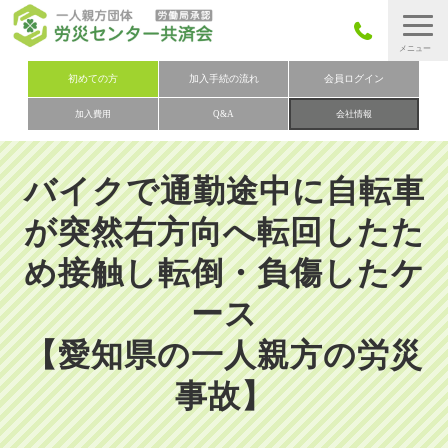
労災保険とは
初めての方
加入手続の流れ
会員ログイン
加入費用
Q&A
会社情報
労災保険の取りまとめ
労災保険加入手続きの流れ
バイクで通勤途中に自転車
加入費用
が突然右方向へ転回したた
加入申込み
め接触し転倒・負傷したケ
会社概要
ース
お問い合わせ
会員メニュー
【愛知県の一人親方の労災
事故】