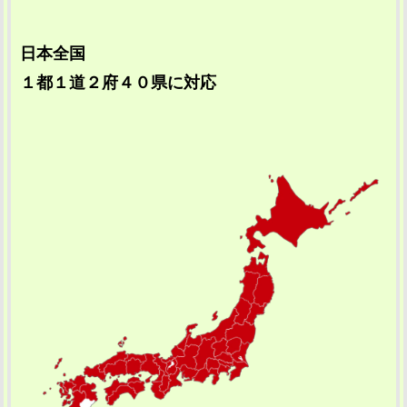
日本全国
１都１道２府４０県に対応