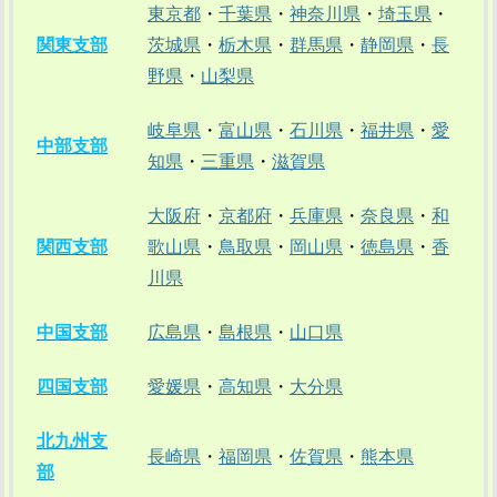
東京都
・
千葉県
・
神奈川県
・
埼玉県
・
関東支部
茨城県
・
栃木県
・
群馬県
・
静岡県
・
長
野県
・
山梨県
岐阜県
・
富山県
・
石川県
・
福井県
・
愛
中部支部
知県
・
三重県
・
滋賀県
大阪府
・
京都府
・
兵庫県
・
奈良県
・
和
関西支部
歌山県
・
鳥取県
・
岡山県
・
徳島県
・
香
川県
中国支部
広島県
・
島根県
・
山口県
四国支部
愛媛県
・
高知県
・
大分県
北九州支
長崎県
・
福岡県
・
佐賀県
・
熊本県
部