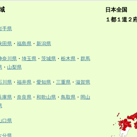
域
日本全国
１都１道２
岩手県
秋田県
・
福島県
・
新潟県
神奈川県
・
埼玉県
・
茨城県
・
栃木県
・
群馬
県
・
山梨県
石川県
・
福井県
・
愛知県
・
三重県
・
滋賀県
兵庫県
・
奈良県
・
和歌山県
・
鳥取県
・
岡山
県
山口県
大分県