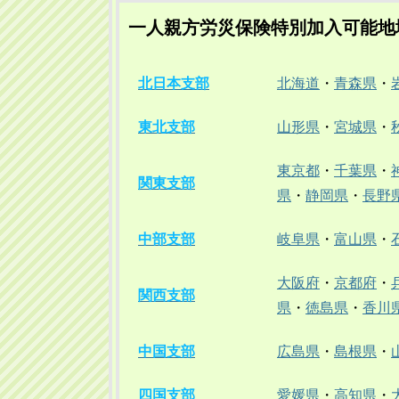
一人親方労災保険特別加入可能地
北日本支部
北海道
・
青森県
・
東北支部
山形県
・
宮城県
・
東京都
・
千葉県
・
関東支部
県
・
静岡県
・
長野
中部支部
岐阜県
・
富山県
・
大阪府
・
京都府
・
関西支部
県
・
徳島県
・
香川
中国支部
広島県
・
島根県
・
四国支部
愛媛県
・
高知県
・