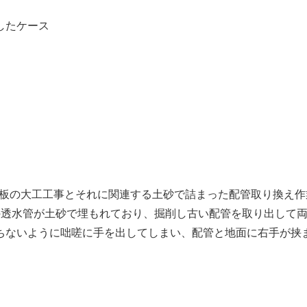
したケース
土留板の大工工事とそれに関連する土砂で詰まった配管取り換え
の透水管が土砂で埋もれており、掘削し古い配管を取り出して
ちないように咄嗟に手を出してしまい、配管と地面に右手が挟