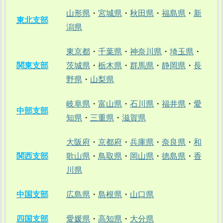
山形県
・
宮城県
・
秋田県
・
福島県
・
新
東北支部
潟県
東京都
・
千葉県
・
神奈川県
・
埼玉県
・
関東支部
茨城県
・
栃木県
・
群馬県
・
静岡県
・
長
野県
・
山梨県
岐阜県
・
富山県
・
石川県
・
福井県
・
愛
中部支部
知県
・
三重県
・
滋賀県
大阪府
・
京都府
・
兵庫県
・
奈良県
・
和
関西支部
歌山県
・
鳥取県
・
岡山県
・
徳島県
・
香
川県
中国支部
広島県
・
島根県
・
山口県
四国支部
愛媛県
・
高知県
・
大分県