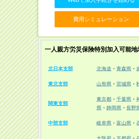
費用シミュレーション
一人親方労災保険特別加入可能地
北日本支部
北海道
・
青森県
・
東北支部
山形県
・
宮城県
・
東京都
・
千葉県
・
関東支部
県
・
静岡県
・
長野
中部支部
岐阜県
・
富山県
・
大阪府
・
京都府
・