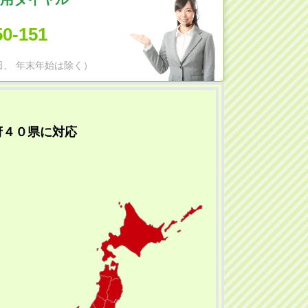
50-151
日祝日、 年末年始は除く）
府４０県に対応