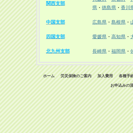
関西支部
県
・
徳島県
・
香川
中国支部
広島県
・
島根県
・
四国支部
愛媛県
・
高知県
・
北九州支部
長崎県
・
福岡県
・
ホーム
労災保険のご案内
加入費用
各種手
お申込みの