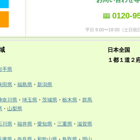
0120-9
平日 9:00〜18:00（土
域
日本全国
１都１道２
岩手県
秋田県
・
福島県
・
新潟県
神奈川県
・
埼玉県
・
茨城県
・
栃木県
・
群馬
県
・
山梨県
石川県
・
福井県
・
愛知県
・
三重県
・
滋賀県
兵庫県
・
奈良県
・
和歌山県
・
鳥取県
・
岡山